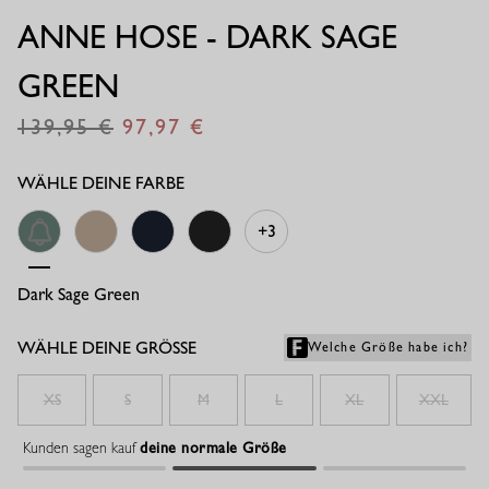
ANNE HOSE - DARK SAGE
GREEN
139,95
97,97
€
€
WÄHLE DEINE FARBE
+3
Dark Sage Green
Latte
Dunkelblau
Schwarz
WÄHLE DEINE GRÖSSE
Welche Größe habe ich?
XS
S
M
L
XL
XXL
Kunden sagen kauf
deine normale Größe