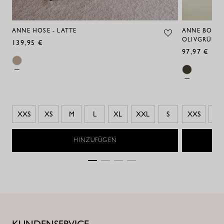
ANNE HOSE - LATTE
ANNE BONDE
OLIVGRÜN - 
139,95 €
97,97 €
XXS
XS
M
L
XL
XXL
S
XXS
XS
HINZUFÜGEN