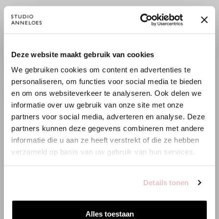
Der
Stoff
bietet
angenehmen
Stretch,
bleibt
perfekt
in
FUSSABDRUCK
Form
und
hat
einen
dezent
modellierenden
Effekt
.
Eine
moderne,
ho
Bei Studio Anneloes steht Transparenz im Mittelpunkt. Wir teilen
pro Artikel den
Footprint
vom Rohstoff bis zum Shop, damit du
×
Deze website maakt gebruik van cookies
WILLKOMMEN BEI STUDIO
weißt, was du kaufst. Diese Einblicke helfen uns, diese
We gebruiken cookies om content en advertenties te
ANNELOES
Auswirkungen kontinuierlich zu senken.
personaliseren, om functies voor social media te bieden
Mehr über Nachhaltigkeit lesen
bei Studio Anneloes.
en om ons websiteverkeer te analyseren. Ook delen we
Es scheint, dass du uns von einem anderen Land aus
informatie over uw gebruik van onze site met onze
besuchst.
partners voor social media, adverteren en analyse. Deze
partners kunnen deze gegevens combineren met andere
Wasser
Emissionen
Energie
Bist du am richtigen Ort?
informatie die u aan ze heeft verstrekt of die ze hebben
11.00 m3
7.00 kg CO2
10.00 kWh
verzameld op basis van uw gebruik van hun services.
Zur niederländischen Seite wechseln
Details tonen
ÄHNLICHE PRODUKTE
Hier bleiben
Alles toestaan