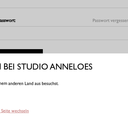
asswort:
Passwort vergesse
BEI STUDIO ANNELOES
och kein Kunde?
Konto erstellen
einem anderen Land aus besuchst.
 Seite wechseln