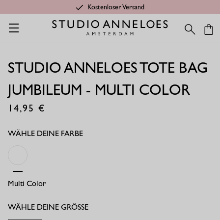
Kostenloser Versand
Startseite
Studio Anneloes tote bag jumbileum - multi color
STUDIO ANNELOES TOTE BAG
JUMBILEUM - MULTI COLOR
14,95
€
WÄHLE DEINE FARBE
Multi Color
WÄHLE DEINE GRÖSSE