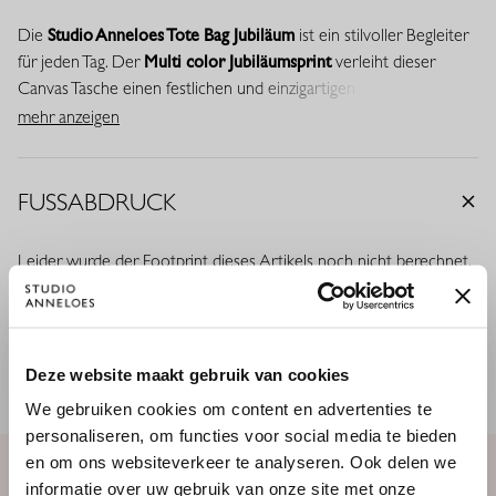
Die
Studio Anneloes Tote Bag Jubiläum
ist ein stilvoller Begleiter
für jeden Tag. Der
Multi color Jubiläumsprint
verleiht dieser
Canvas Tasche einen festlichen und einzigartigen Look anlässlich
des Studio Anneloes Jubiläums. Dank des großzügigen Formats
mehr anzeigen
und der stabilen Tragehenkel ist sie ebenso praktisch wie stilvoll.
• Farbe: Multi color
FUSSABDRUCK
• Jubiläumsprint
• Geräumiges Innenfach für alle Essentials
Leider wurde der Footprint dieses Artikels noch nicht berechnet.
• Stabile Tragehenkel
Der Footprint von 80% unserer Kollektion ist bereits bekannt, der
• Aus Canvas gefertigt
Rest wird bearbeitet.
Mehr über Nachhaltigkeit lesen
bei Studio Anneloes.
×
Deze website maakt gebruik van cookies
WILLKOMMEN BEI STUDIO
We gebruiken cookies om content en advertenties te
ANNELOES
personaliseren, om functies voor social media te bieden
en om ons websiteverkeer te analyseren. Ook delen we
Es scheint, dass du uns von einem anderen Land aus
informatie over uw gebruik van onze site met onze