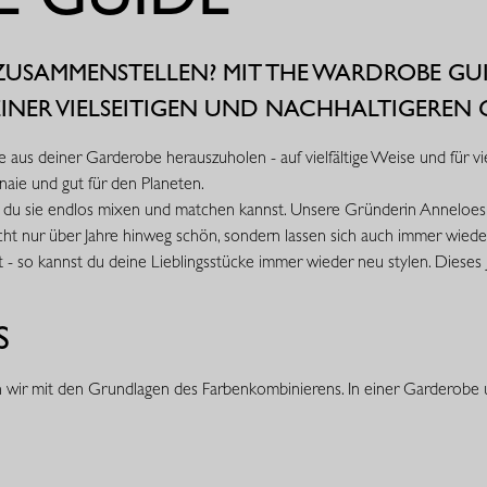
USAMMENSTELLEN? MIT THE WARDROBE GUI
 EINER VIELSEITIGEN UND NACHHALTIGEREN
us deiner Garderobe herauszuholen - auf vielfältige Weise und für viele
aie und gut für den Planeten.
ss du sie endlos mixen und matchen kannst. Unsere Gründerin Anneloes 
en nicht nur über Jahre hinweg schön, sondern lassen sich auch immer wi
- so kannst du deine Lieblingsstücke immer wieder neu stylen. Dieses J
S
 wir mit den Grundlagen des Farbenkombinierens. In einer Garderobe 