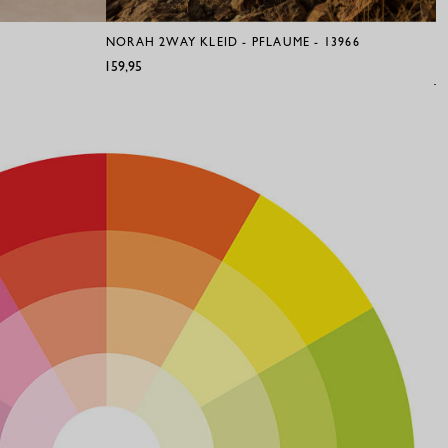
NORAH 2WAY KLEID - PFLAUME - 13966
E
R
€159,95
€1