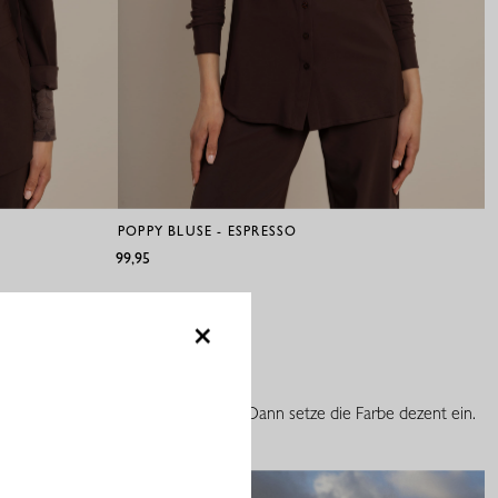
POPPY BLUSE - ESPRESSO
F
€99,95
€1
×
kräftigen Farbe etwas zu auffällig? Dann setze die Farbe dezent ein.