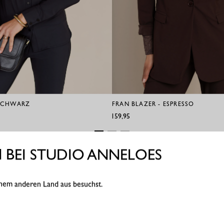
 SCHWARZ
FRAN BLAZER - ESPRESSO
€159,95
BEI STUDIO ANNELOES
einem anderen Land aus besuchst.
nk an Gelb, Rot, Grün oder Lila. Ist dir eine Bluse oder Hose in einer 