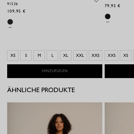
91536
79,95 €
109,95 €
XS
S
M
L
XL
XXL
XXS
XXS
XS
HINZUFÜGEN
ÄHNLICHE PRODUKTE