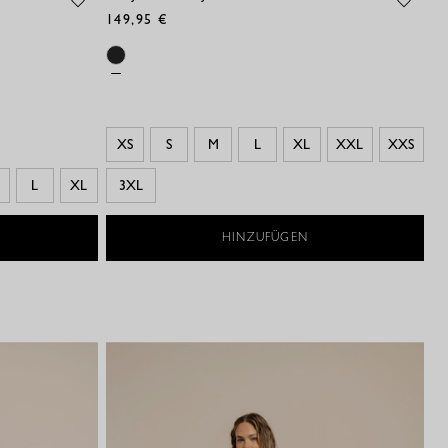
149,95 €
XS
S
M
L
XL
XXL
XXS
L
XL
3XL
HINZUFÜGEN