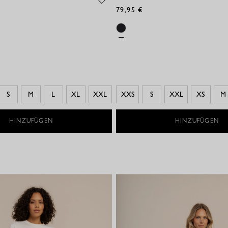
79,95 €
S
M
L
XL
XXL
XXS
S
XXL
XS
M
HINZUFÜGEN
HINZUFÜGEN