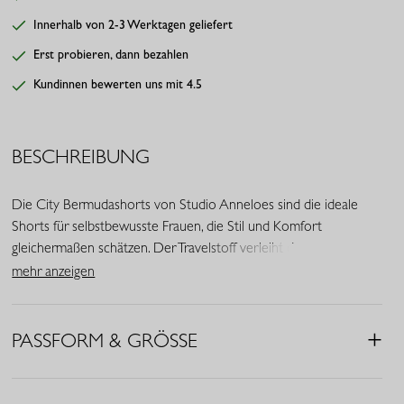
Innerhalb von 2-3 Werktagen geliefert
Erst probieren, dann bezahlen
Kundinnen bewerten uns mit 4.5
BESCHREIBUNG
Die City Bermudashorts von Studio Anneloes sind die ideale
Shorts für selbstbewusste Frauen, die Stil und Komfort
gleichermaßen schätzen. Der Travelstoff verleiht den
Bermudashorts eine elegante Ausstrahlung und sorgt gleichzeitig
mehr anzeigen
für ein angenehmes, knitterfreies Tragegefühl. Die klassische
schwarze Farbe macht sie zu einem vielseitigen Must-have in
jeder Garderobe.
PASSFORM & GRÖSSE
• Farbe: Schwarz
• Taillenbund mit Kordelzug