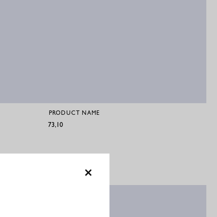
PRODUCT NAME
€73,10
×