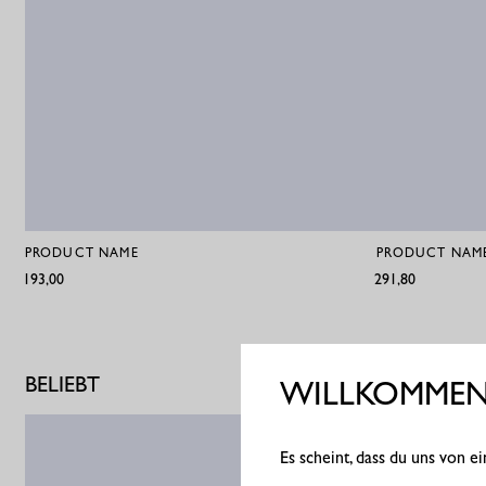
PRODUCT NAME
PRODUCT NAM
€193,00
€291,80
BELIEBT
WILLKOMMEN 
Es scheint, dass du uns von 