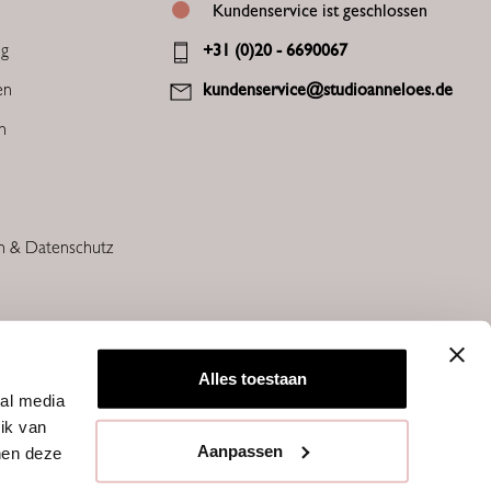
Kundenservice ist geschlossen
ng
+31 (0)20 - 6690067
en
kundenservice@studioanneloes.de
en
n & Datenschutz
Alles toestaan
ial media
ik van
Aanpassen
nen deze
STUDIO ANNELOES © 2026