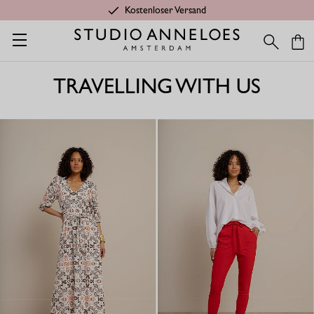
Kostenloser Versand
Startseite
Inspiration
Shop den Look
Thank You for Travelli
THANK YOU FOR
TRAVELLING WITH US