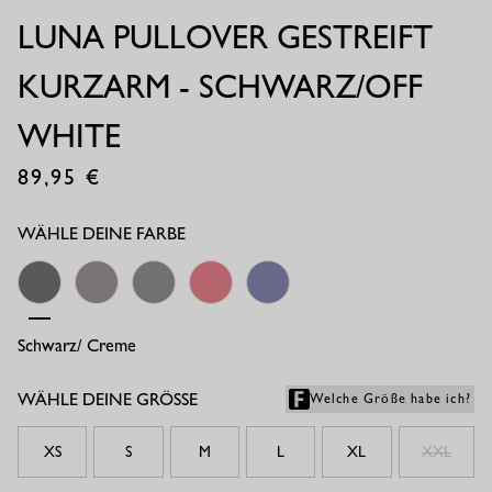
LUNA PULLOVER GESTREIFT
KURZARM - SCHWARZ/OFF
WHITE
89,95
€
WÄHLE DEINE FARBE
Schwarz/ Creme
Creme/ Espresso
Creme/ Dunkelblau
Coral Red/offwhite
Electric Blue/ Offwhite
WÄHLE DEINE GRÖSSE
Welche Größe habe ich?
XS
S
M
L
XL
XXL