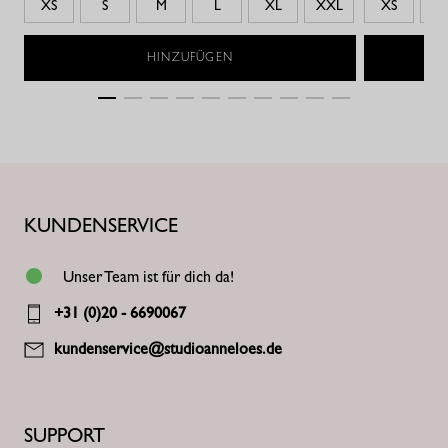
XS
S
M
L
XL
XXL
XS
S
HINZUFÜGEN
KUNDENSERVICE
Unser Team ist für dich da!
+31 (0)20 - 6690067
kundenservice@studioanneloes.de
SUPPORT