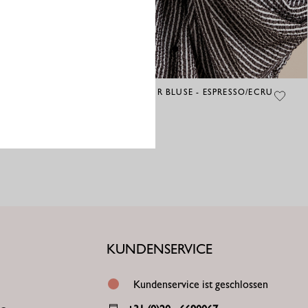
IVARA STRUKTUR BLUSE - ESPRESSO/ECRU
129,95
€
KUNDENSERVICE
Kundenservice ist geschlossen