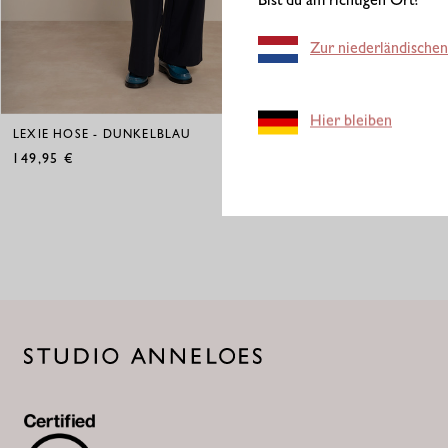
Bist du am richtigen Ort?
Zur niederländischen
Hier bleiben
LEXIE HOSE - DUNKELBLAU
LEXIE HOSE - 
149,95
149,95
€
€