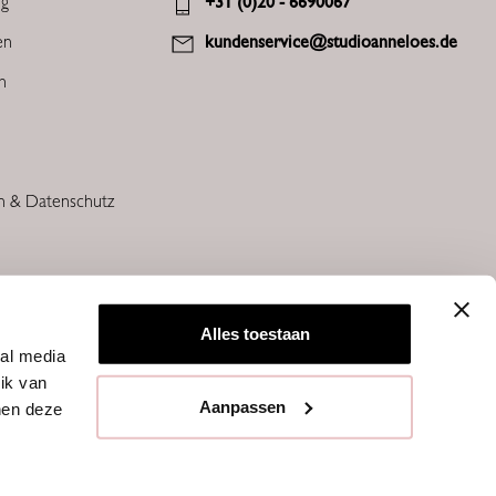
ng
+31 (0)20 - 6690067
en
kundenservice@studioanneloes.de
en
n & Datenschutz
Alles toestaan
ial media
ik van
Aanpassen
nen deze
STUDIO ANNELOES © 2026