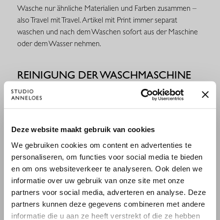
Wasche nur ähnliche Materialien und Farben zusammen –
also Travel mit Travel. Artikel mit Print immer separat
waschen und nach dem Waschen sofort aus der Maschine
oder dem Wasser nehmen.
REINIGUNG DER WASCHMASCHINE
Lasse die Maschine zunächst ohne Wäsche bei 90 °C mit
einem Schuss weißen Naturessig oder einem
Geschirrspültab laufen, um dunkle Fasern, Schmutzreste und
×
Deze website maakt gebruik van cookies
Fett aus der Trommel zu entfernen. Danach kannst du sicher
WILLKOMMEN BEI STUDIO
waschen.
We gebruiken cookies om content en advertenties te
ANNELOES
personaliseren, om functies voor social media te bieden
en om ons websiteverkeer te analyseren. Ook delen we
Es scheint, dass du uns von einem anderen Land aus
informatie over uw gebruik van onze site met onze
besuchst.
partners voor social media, adverteren en analyse. Deze
partners kunnen deze gegevens combineren met andere
Bist du am richtigen Ort?
informatie die u aan ze heeft verstrekt of die ze hebben