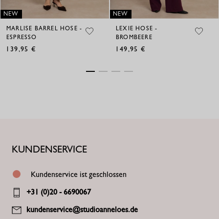
NEW
NEW
MARLISE BARREL HOSE -
LEXIE HOSE -
ESPRESSO
BROMBEERE
139,95
149,95
€
€
KUNDENSERVICE
Kundenservice ist geschlossen
+31 (0)20 - 6690067
kundenservice@studioanneloes.de