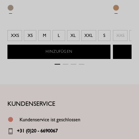
XXS
XS
M
L
XL
XXL
S
XXS
XS
HINZUFÜGEN
KUNDENSERVICE
Kundenservice ist geschlossen
+31 (0)20 - 6690067