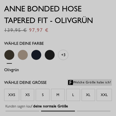
ANNE BONDED HOSE
TAPERED FIT - OLIVGRÜN
139,95
97,97
€
€
WÄHLE DEINE FARBE
+3
Olivgrün
Latte
Dunkelblau
Schwarz
WÄHLE DEINE GRÖSSE
Welche Größe habe ich?
XXS
XS
S
M
L
XL
XXL
Kunden sagen kauf
deine normale Größe