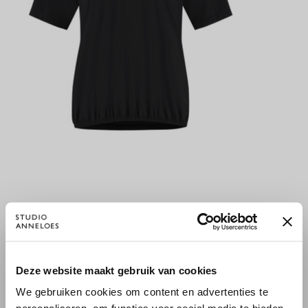
VICKY SHIRT - BLACK
DOWNSTAIRS
79,95 €
139,95 €
×
Deze website maakt gebruik van cookies
WILLKOMMEN BEI STUDIO
We gebruiken cookies om content en advertenties te
ANNELOES