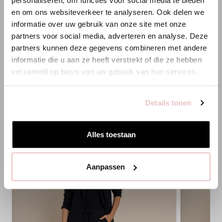
personaliseren, om functies voor social media te bieden
XXS
XS
S
M
L
XL
XXL
XXS
XS
en om ons websiteverkeer te analyseren. Ook delen we
Es scheint, dass du uns von einem anderen Land aus
informatie over uw gebruik van onze site met onze
besuchst.
HINZUFÜGEN
partners voor social media, adverteren en analyse. Deze
partners kunnen deze gegevens combineren met andere
Bist du am richtigen Ort?
informatie die u aan ze heeft verstrekt of die ze hebben
verzameld op basis van uw gebruik van hun services.
PASSENDE PRODUKTE
Zur niederländischen Seite wechseln
Details tonen
Hier bleiben
Alles toestaan
Aanpassen