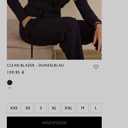
CLEAN BLAZER - DUNKELBLAU
139,95 €
XXS
XS
S
XL
XXL
M
L
HINZUFÜGEN