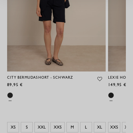
CITY BERMUDASHORT - SCHWARZ
LEXIE HOSE
89,95 €
149,95 €
XS
S
XXL
XXS
M
L
XL
XXS
XS