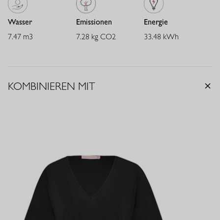
Der Clean Blazer lässt sich vielseitig kombinieren: zu Hosen,
Wasser
Emissionen
Energie
Röcken oder Kleidern für einen femininen, eleganten Look. Der
7.47 m3
7.28 kg CO2
33.48 kWh
Heavy Travelstoff sorgt für angenehmen Tragekomfort und einen
makellosen Sitz - ein elegantes Essential für jede Garderobe.
KOMBINIEREN MIT