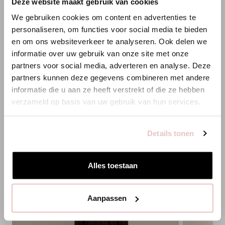
×
Deze website maakt gebruik van cookies
WILLKOMMEN BEI STUDIO
We gebruiken cookies om content en advertenties te
ANNELOES
personaliseren, om functies voor social media te bieden
en om ons websiteverkeer te analyseren. Ook delen we
XXS
XS
S
M
L
XL
XXL
3XL
XXS
XS
Es scheint, dass du uns von einem anderen Land aus
informatie over uw gebruik van onze site met onze
besuchst.
partners voor social media, adverteren en analyse. Deze
HINZUFÜGEN
partners kunnen deze gegevens combineren met andere
Bist du am richtigen Ort?
informatie die u aan ze heeft verstrekt of die ze hebben
verzameld op basis van uw gebruik van hun services.
Zur niederländischen Seite wechseln
PASSENDE PRODUKTE
Details tonen
Hier bleiben
Alles toestaan
Aanpassen