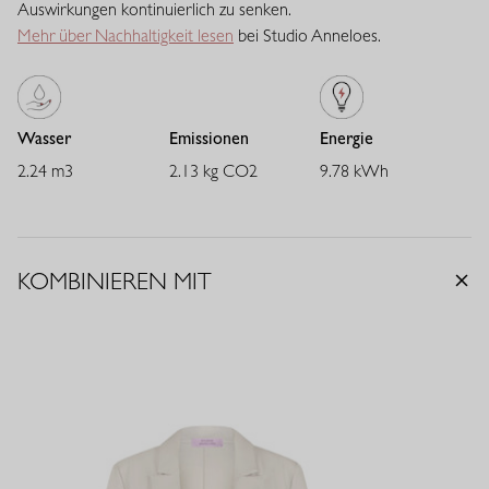
Auswirkungen kontinuierlich zu senken.
Das Emma Shirt lässt sich vielseitig kombinieren: zu Hosen,
Mehr über Nachhaltigkeit lesen
bei Studio Anneloes.
Röcken oder Jeans für einen femininen, modernen Look. Der
leichte, elastische Stoff sorgt für angenehmen Tragekomfort und
ein elegantes Finish - ein stilvolles Essential für jede Garderobe.
Wasser
Emissionen
Energie
2.24 m3
2.13 kg CO2
9.78 kWh
KOMBINIEREN MIT