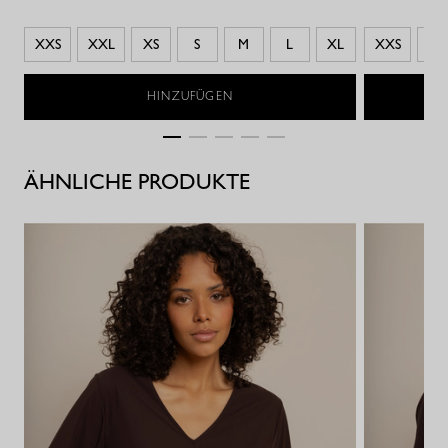
XXS
XXL
XS
S
M
L
XL
XXS
M
HINZUFÜGEN
ÄHNLICHE PRODUKTE