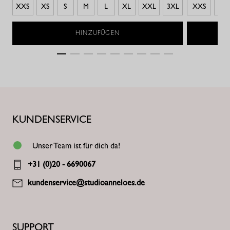
XXS
XS
S
M
L
XL
XXL
3XL
XXS
XS
HINZUFÜGEN
KUNDENSERVICE
Unser Team ist für dich da!
+31 (0)20 - 6690067
kundenservice@studioanneloes.de
SUPPORT