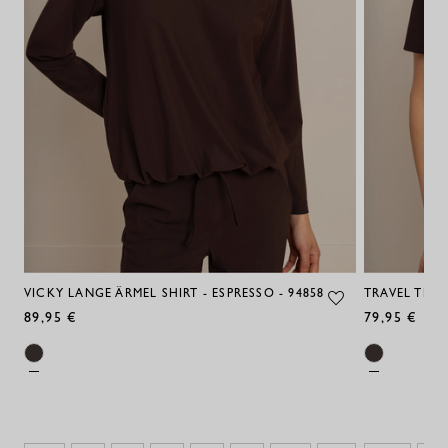
VICKY LANGE ÄRMEL SHIRT - ESPRESSO - 94858
TRAVEL TEE -
89,95 €
79,95 €