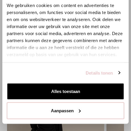
We gebruiken cookies om content en advertenties te
ANNELOES
XXS
XS
S
M
L
XL
XXL
personaliseren, om functies voor social media te bieden
en om ons websiteverkeer te analyseren. Ook delen we
Es scheint, dass du uns von einem anderen Land aus
informatie over uw gebruik van onze site met onze
HINZUFÜGEN
besuchst.
partners voor social media, adverteren en analyse. Deze
partners kunnen deze gegevens combineren met andere
Bist du am richtigen Ort?
informatie die u aan ze heeft verstrekt of die ze hebben
PASSENDE PRODUKTE
verzameld op basis van uw gebruik van hun services.
Zur niederländischen Seite wechseln
Details tonen
Hier bleiben
Alles toestaan
Aanpassen