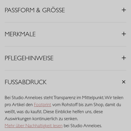
• Farbe: Schwarz
PASSFORM & GRÖSSE
• Regular Fit
• Kurze Flügelärmel
• Knopfleiste
MERKMALE
• Taillierter Saum
• Material: Light Travelstoff (73% Polyamid, 27% Elasthan)
PFLEGEHINWEISE
Travelstoff ist ein komfortabler, pflegeleichter Stretchstoff, der
kaum knittert und lange schön bleibt. Travelstoff Light ist die
luftigste Variante und fühlt sich leicht und geschmeidig auf der
Haut an. Dank seiner atmungsaktiven Qualität, der
FUSSABDRUCK
schnelltrocknenden Eigenschaften und des angenehmen
Stretchkomforts bewegt sich dieser Stoff mühelos mit. Eine feine,
Bei Studio Anneloes steht Transparenz im Mittelpunkt. Wir teilen
leichte Qualität mit eleganter Optik, die den ganzen Tag ihre Form
pro Artikel den
Footprint
vom Rohstoff bis zum Shop, damit du
behält.
weißt, was du kaufst. Diese Einblicke helfen uns, diese
Auswirkungen kontinuierlich zu senken.
Mehr über Nachhaltigkeit lesen
bei Studio Anneloes.