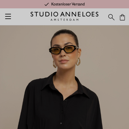
Kostenloser Versand
Startseite
Shop
Anlässe
Basics
Fabienne bluse - schwarz