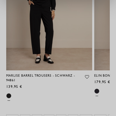
MARLISE BARREL TROUSERS - SCHWARZ -
ELIN BONDED
94861
179,95 €
139,95 €