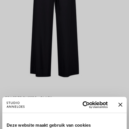
GRACE TROUSERS - BLACK
129,95 €
×
Deze website maakt gebruik van cookies
WILLKOMMEN BEI STUDIO