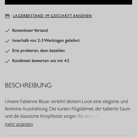
LAGERBESTAND IM GESCHÄFT ANSEHEN
Kostenloser Versand
Innerhalb von 2-3 Werktagen geliefert
Erst probieren, dann bezahlen
Kundinnen bewerten uns mit 4.5
BESCHREIBUNG
Unsere Fabienne Bluse verleiht deinem Look eine elegante und
feminine Ausstrahlung. Die kurzen Flügelärmel, der taillierte Saum
und die klassische Knopfleiste sorgen für eine stilvolle Silhouette.
Dank des geschmeidigen Light Travelstoffs verbindet diese Bluse
mehr anzeigen
Komfort mit Eleganz.