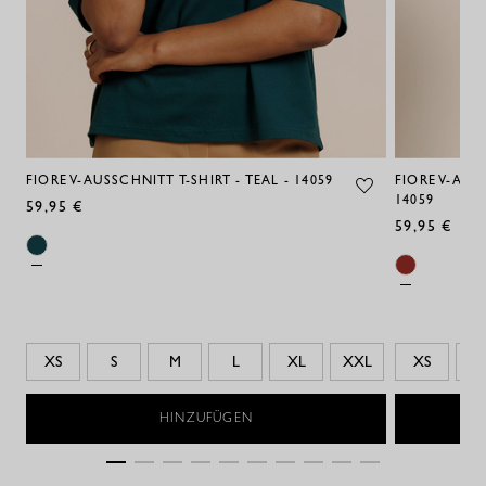
FIORE V-AUSSCHNITT T-SHIRT - TEAL - 14059
FIORE V-AUS
14059
59,95 €
59,95 €
XS
S
M
L
XL
XXL
XS
S
HINZUFÜGEN