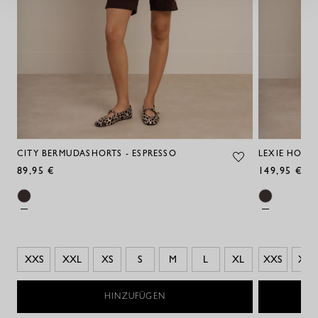
CITY BERMUDASHORTS - ESPRESSO
LEXIE HOSE 
89,95 €
149,95 €
XXS
XXL
XS
S
M
L
XL
XXS
XS
HINZUFÜGEN