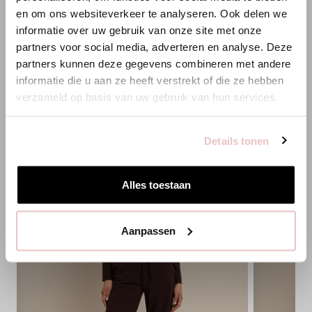
HINZUFÜGEN
en om ons websiteverkeer te analyseren. Ook delen we
Es scheint, dass du uns von einem anderen Land aus
informatie over uw gebruik van onze site met onze
besuchst.
partners voor social media, adverteren en analyse. Deze
partners kunnen deze gegevens combineren met andere
PASSENDE PRODUKTE
Bist du am richtigen Ort?
informatie die u aan ze heeft verstrekt of die ze hebben
verzameld op basis van uw gebruik van hun services.
Zur niederländischen Seite wechseln
Details tonen
Hier bleiben
Alles toestaan
Aanpassen