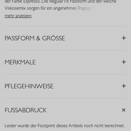
der Farbe Espresso. Die Regular Fit Passform und der weiche
Viskosemix sorgen für ein angenehmes Tragegefühl, während ein
Rundhalsausschnitt und kurze Ärmel dem Design eine zeitlose
mehr anzeigen
Ausstrahlung verleihen.
• Farbe: Espresso
PASSFORM & GRÖSSE
• Passform: Regular Fit
• Rundhalsausschnitt
• Kurze Ärmel
MERKMALE
• Ideales Basic
• Material: Viskosemix (69% Viskose, 25% Polyamid, 6% Elasthan)
PFLEGEHINWEISE
FUSSABDRUCK
Leider wurde der Footprint dieses Artikels noch nicht berechnet.