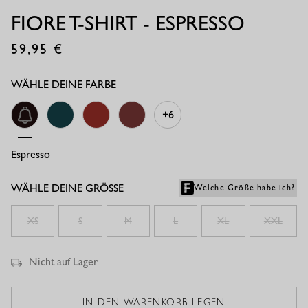
FIORE T-SHIRT - ESPRESSO
59,95
€
WÄHLE DEINE FARBE
+6
Espresso
Teal
Rust
Chestnut
WÄHLE DEINE GRÖSSE
Welche Größe habe ich?
XS
S
M
L
XL
XXL
Nicht auf Lager