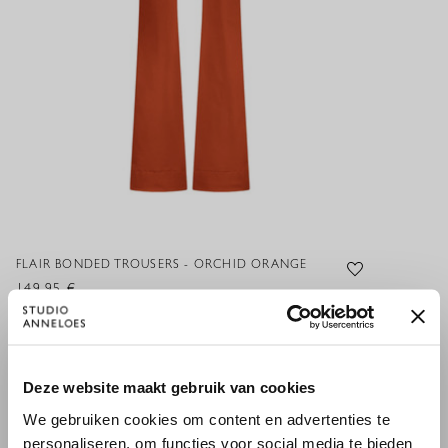
FLAIR BONDED TROUSERS - ORCHID ORANGE
149,95 €
×
Deze website maakt gebruik van cookies
WILLKOMMEN BEI STUDIO
XS
S
M
L
XL
XXL
We gebruiken cookies om content en advertenties te
ANNELOES
personaliseren, om functies voor social media te bieden