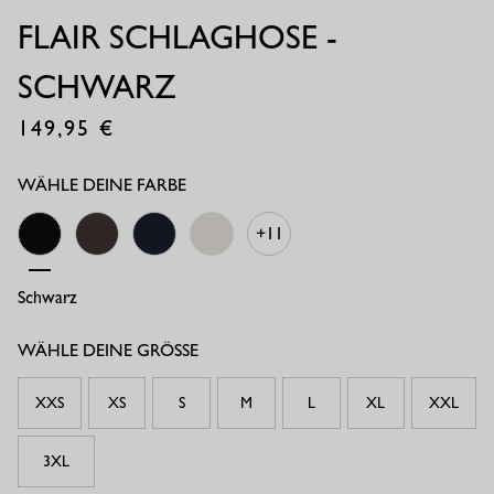
FLAIR SCHLAGHOSE -
SCHWARZ
149,95
€
WÄHLE DEINE FARBE
+11
Schwarz
Espresso
Dunkelblau
Beige
WÄHLE DEINE GRÖSSE
XXS
XS
S
M
L
XL
XXL
3XL