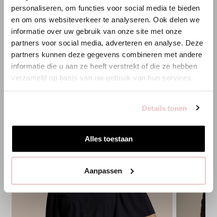
ANNELOES
XXS
XS
S
M
L
XL
XXL
XS
S
personaliseren, om functies voor social media te bieden
en om ons websiteverkeer te analyseren. Ook delen we
Es scheint, dass du uns von einem anderen Land aus
HINZUFÜGEN
informatie over uw gebruik van onze site met onze
besuchst.
partners voor social media, adverteren en analyse. Deze
partners kunnen deze gegevens combineren met andere
Bist du am richtigen Ort?
informatie die u aan ze heeft verstrekt of die ze hebben
PASSENDE PRODUKTE
verzameld op basis van uw gebruik van hun services.
Zur niederländischen Seite wechseln
Details tonen
Hier bleiben
Alles toestaan
Aanpassen