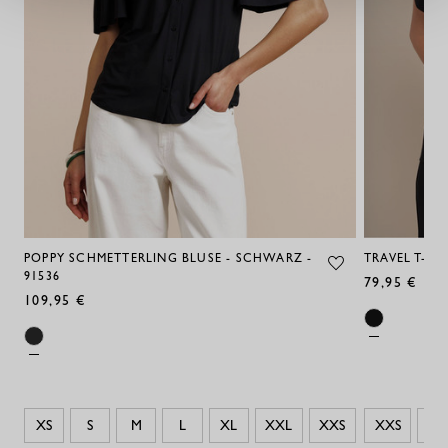
POPPY SCHMETTERLING BLUSE - SCHWARZ -
TRAVEL T-SH
91536
79,95 €
109,95 €
XS
S
M
L
XL
XXL
XXS
XXS
XS