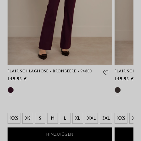
FLAIR SCHLAGHOSE - BROMBEERE - 94800
FLAIR SCHL
149,95 €
149,95 €
XXS
XS
S
M
L
XL
XXL
3XL
XXS
XS
HINZUFÜGEN