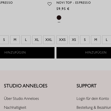
SPRESSO
NOVI TOP - ESPRESSO
59,95 €
S
M
L
XL
XXL
XXS
XS
S
M
L
HINZUFÜGEN
HINZUFÜGEN
STUDIO ANNELOES
SUPPORT
Über Studio Anneloes
Login für dein Konto
Nachhaltigkeit
Bestellung & Bezahlu