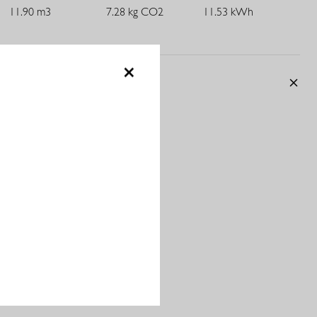
eleganten Design. Dank der knitterfreien und pflegeleichten
11.90 m3
7.28 kg CO2
11.53 kWh
Qualität des Bonded Stoffes bleibt die Hose den ganzen Tag
über makellos.
×
Kombiniere die Schlaghose mit einem schicken Oberteil und
KOMBINIEREN MIT
Heels für ein elegantes Outfit oder mit einem lässigen Shirt und
Sneakers für einen entspannten Look. Die Bonded Schlaghose
LANG von Studio Anneloes ist ein vielseitiger Klassiker, der
Komfort, Stil und einen femininen Touch in jedem Look vereint.