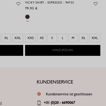
VICKY SHIRT - ESPRESSO - 94755
79,95 €
XL
XXL
XXS
XS
S
L
M
XL
XXL
HINZUFÜGEN
KUNDENSERVICE
Kundenservice ist geschlossen
ng
+31 (0)20 - 6690067