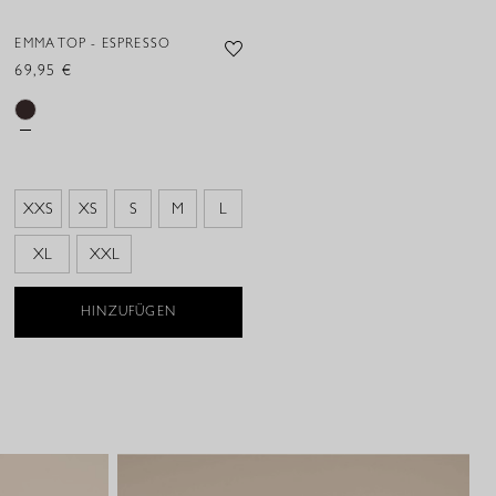
EMMA TOP - ESPRESSO
69,95 €
XXS
XS
S
M
L
XL
XXL
HINZUFÜGEN