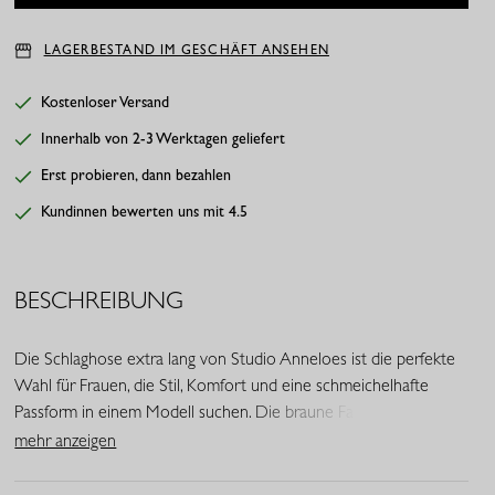
LAGERBESTAND IM GESCHÄFT ANSEHEN
Kostenloser Versand
Innerhalb von 2-3 Werktagen geliefert
Erst probieren, dann bezahlen
Kundinnen bewerten uns mit 4.5
BESCHREIBUNG
Die Schlaghose extra lang von Studio Anneloes ist die perfekte
Wahl für Frauen, die Stil, Komfort und eine schmeichelhafte
Passform in einem Modell suchen. Die braune Farbe verleiht der
Hose eine klassische, feminine Ausstrahlung, während der Flared
mehr anzeigen
Fit die Silhouette elegant betont.