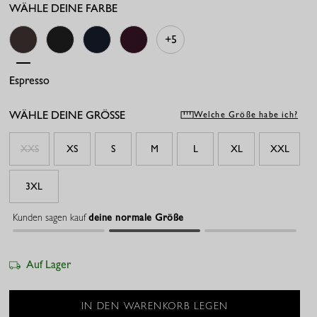
WÄHLE DEINE FARBE
+5
Espresso
Schwarz
Dunkelblau
Blackberry
WÄHLE DEINE GRÖSSE
Welche Größe habe ich?
XXS
XS
S
M
L
XL
XXL
3XL
Kunden sagen kauf
deine normale Größe
Auf Lager