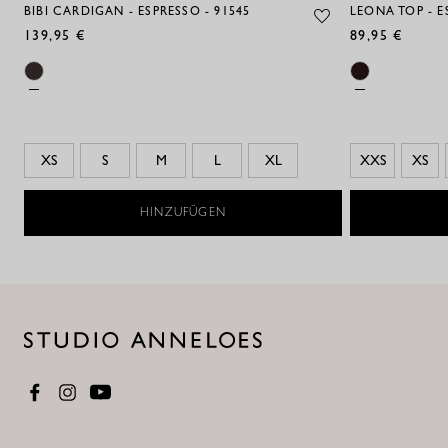
BIBI CARDIGAN - ESPRESSO - 91545
LEONA TOP - E
139,95 €
89,95 €
XS
S
M
L
XL
XXS
XS
HINZUFÜGEN