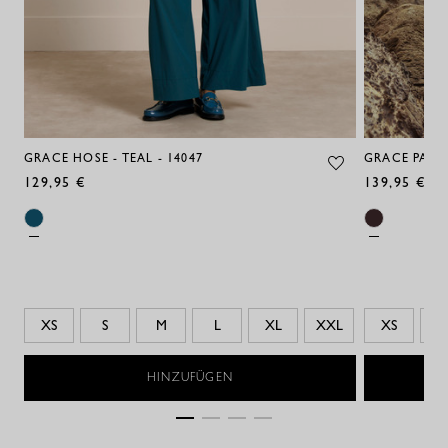
GRACE HOSE - TEAL - 14047
GRACE PAISL
129,95 €
139,95 €
XS
S
M
L
XL
XXL
XS
S
HINZUFÜGEN