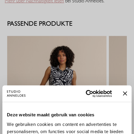
Mehr über Nachhaltigkeit lesen
bei Studio Anneloes.
Ausstrahlung.
PASSENDE PRODUKTE
×
Deze website maakt gebruik van cookies
WILLKOMMEN BEI STUDIO
We gebruiken cookies om content en advertenties te
ANNELOES
personaliseren, om functies voor social media te bieden