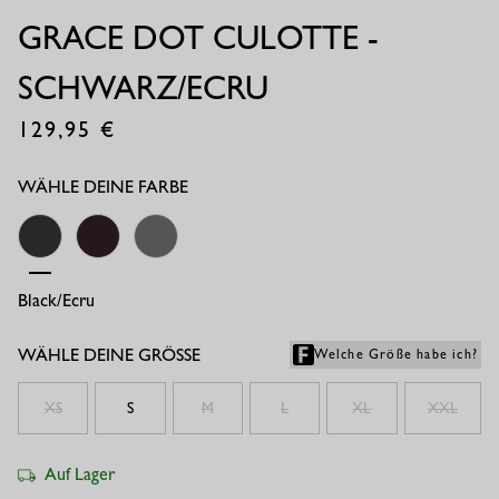
GRACE DOT CULOTTE -
SCHWARZ/ECRU
129,95
€
WÄHLE DEINE FARBE
Black/ecru
Espresso/kit
Black/ecru
WÄHLE DEINE GRÖSSE
Welche Größe habe ich?
XS
S
M
L
XL
XXL
Auf Lager