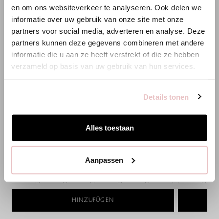
en om ons websiteverkeer te analyseren. Ook delen we
Es scheint, dass du uns von einem anderen Land aus
informatie over uw gebruik van onze site met onze
besuchst.
partners voor social media, adverteren en analyse. Deze
partners kunnen deze gegevens combineren met andere
Bist du am richtigen Ort?
informatie die u aan ze heeft verstrekt of die ze hebben
verzameld op basis van uw gebruik van hun services.
Zur niederländischen Seite wechseln
BOBBY ZEBRA ÄRMELLOS BLUSE -
REDA GESTRE
Details tonen
SCHWARZ/ECRU - 14416
14429
Hier bleiben
109,95 €
129,95 €
Alles toestaan
Aanpassen
XS
S
M
L
XL
XXL
XS
S
HINZUFÜGEN