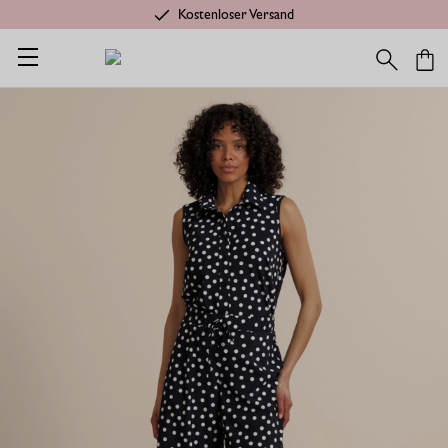
Kostenloser Versand
Startseite
Shop
Anlässe
Summer Styles
Grace dot culotte