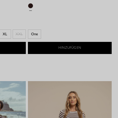
XL
XXL
One
HINZUFÜGEN