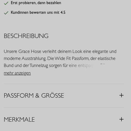
Erst probieren, dann bezahlen
Kundinnen bewerten uns mit 4.5
BESCHREIBUNG
Unsere Grace Hose verleiht deinem Look eine elegante und
moderne Ausstrahlung. Die Wide Fit Passform, der elastische
Bund und der Tunnelzug sorgen für eine entspannte Silhouette
mit femininer Note. In der Farbe Kastanienbraun bildet diese
mehr anzeigen
Hose eine stilvolle Basis für jede Garderobe.
• Farbe: Kastanienbraun
PASSFORM & GRÖSSE
• Wide Fit
• Tunnelzug
• Elastischer Bund
MERKMALE
• Eingrifftaschen
• Material: Medium Travelstoff (75% Polyamid, 25% Elasthan)