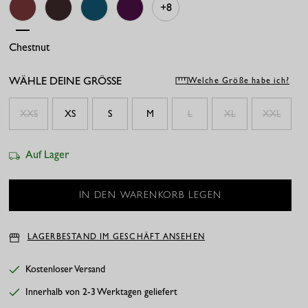
+8
Chestnut
Espresso/kit
Teal
Plum
WÄHLE DEINE GRÖSSE
Welche Größe habe ich?
XXS
XS
S
M
L
XL
XXL
Auf Lager
LAGERBESTAND IM GESCHÄFT ANSEHEN
Kostenloser Versand
Innerhalb von 2-3 Werktagen geliefert