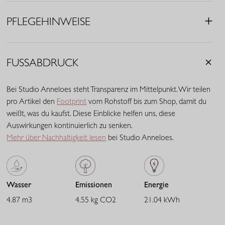
• Innenbeinlänge: 81 cm (Längenmaß 32)
PFLEGEHINWEISE
Travelstoff ist ein komfortabler, pflegeleichter Stretchstoff, der
kaum knittert und lange schön bleibt. Travelstoff Medium hat
eine raffinierte mittlere Stoffdicke und bietet eine ausgewogene
FUSSABDRUCK
Balance zwischen Stabilität und Geschmeidigkeit. Der Stoff trägt
sich angenehm, verleiht ausreichend Body und behält zuverlässig
Bei Studio Anneloes steht Transparenz im Mittelpunkt. Wir teilen
seine Passform. Eine vielseitige Qualität mit eleganter
pro Artikel den
Footprint
vom Rohstoff bis zum Shop, damit du
Ausstrahlung.
weißt, was du kaufst. Diese Einblicke helfen uns, diese
Auswirkungen kontinuierlich zu senken.
Mehr über Nachhaltigkeit lesen
bei Studio Anneloes.
Wasser
Emissionen
Energie
4.87 m3
4.55 kg CO2
21.04 kWh