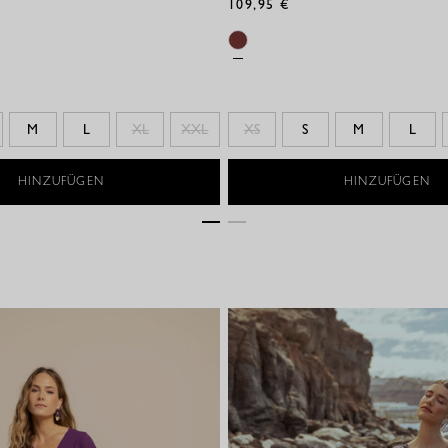
109,95 €
M
L
XL
XXL
XS
S
M
L
HINZUFÜGEN
HINZUFÜGEN