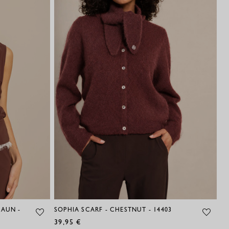
RAUN -
SOPHIA SCARF - CHESTNUT - 14403
BI
39,95 €
13