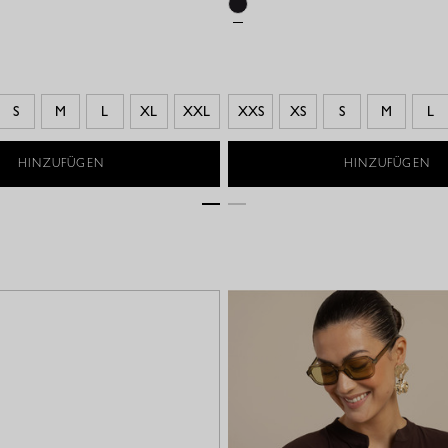
S
M
L
XL
XXL
XXS
XS
S
M
L
HINZUFÜGEN
HINZUFÜGEN