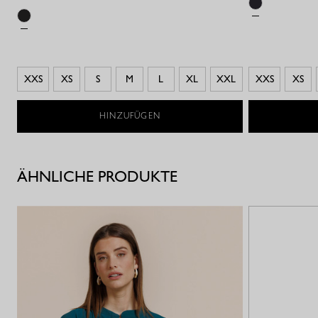
XXS
XS
S
M
L
XL
XXL
XXS
XS
HINZUFÜGEN
ÄHNLICHE PRODUKTE