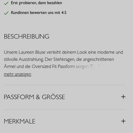
Erst probieren, dann bezahlen
Kundinnen bewerten uns mit 4.5
BESCHREIBUNG
Unsere Laureen Bluse verleiht deinem Look eine moderne und
stilvolle Ausstrahlung. Der Stehkragen, die angeschnittenen
Ärmel und die Oversized Fit Passform sorgen für eine
zeitgemäße Silhouette mit hohem Tragekomfort. In der Farbe
mehr anzeigen
Schwarz ist dieses Modell eine vielseitige Ergänzung für deine
Garderobe.
PASSFORM & GRÖSSE
• Farbe: Schwarz
• Oversized Fit
• Stehkragen
MERKMALE
• Angeschnittene Ärmel
• Kurze Ärmel