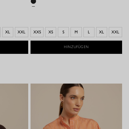
XL
XXL
XXS
XS
S
M
L
XL
XXL
HINZUFÜGEN