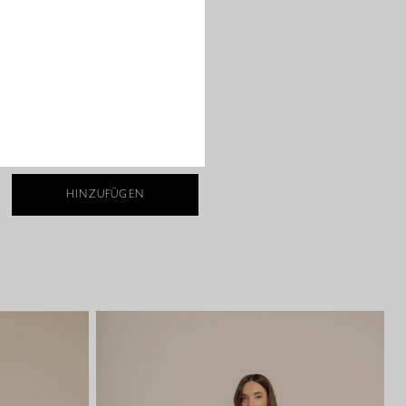
XS
S
M
L
XL
XXL
HINZUFÜGEN