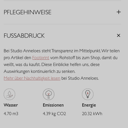
• Knitterarmes Material
PFLEGEHINWEISE
• Material: Medium Travelstoff (75% Polyamid, 25% Elasthan)
Travelstoff ist ein komfortabler, pflegeleichter Stretchstoff, der
kaum knittert und lange schön bleibt. Travelstoff Medium hat
FUSSABDRUCK
eine raffinierte mittlere Stoffdicke und bietet eine ausgewogene
Balance zwischen Stabilität und Geschmeidigkeit. Der Stoff trägt
Bei Studio Anneloes steht Transparenz im Mittelpunkt. Wir teilen
sich angenehm, verleiht ausreichend Body und behält zuverlässig
pro Artikel den
Footprint
vom Rohstoff bis zum Shop, damit du
seine Passform. Eine vielseitige Qualität mit eleganter
weißt, was du kaufst. Diese Einblicke helfen uns, diese
Ausstrahlung.
Auswirkungen kontinuierlich zu senken.
Mehr über Nachhaltigkeit lesen
bei Studio Anneloes.
Wasser
Emissionen
Energie
4.70 m3
4.39 kg CO2
20.32 kWh