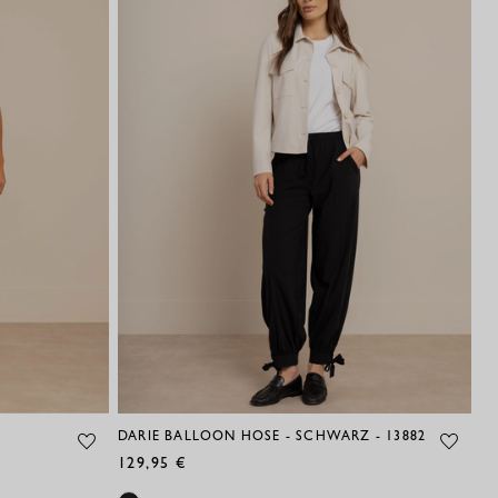
DARIE BALLOON HOSE - SCHWARZ - 13882
LE
14
129,95 €
13