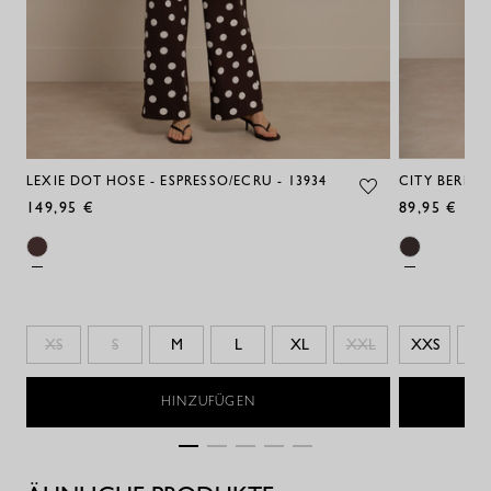
LEXIE DOT HOSE - ESPRESSO/ECRU - 13934
CITY BERMU
149,95 €
89,95 €
XS
S
M
L
XL
XXL
XXS
XX
HINZUFÜGEN