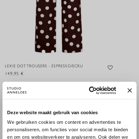
LEXIE DOT TROUSERS - ESPRESSO/ECRU
149,95 €
×
Deze website maakt gebruik van cookies
XS
S
M
L
XL
XXL
WILLKOMMEN BEI STUDIO
We gebruiken cookies om content en advertenties te
ANNELOES
HINZUFÜGEN
personaliseren, om functies voor social media te bieden
en om ons websiteverkeer te analyseren. Ook delen we