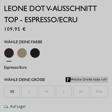
LEONE DOT V-AUSSCHNITT
TOP - ESPRESSO/ECRU
109,95
€
WÄHLE DEINE FARBE
Espresso/ecru
Latte/ecru
Black
WÄHLE DEINE GRÖSSE
Welche Größe habe ich?
XS
S
M
L
XL
XXL
Auf Lager