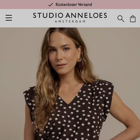
Kostenloser Versand
Startseite
Ambitious gift
Leone Dot V-Ausschnitt Top - espres