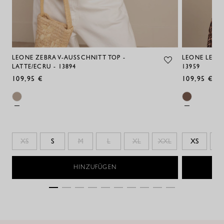
LEONE ZEBRA V-AUSSCHNITT TOP -
LEONE LEOPA
LATTE/ECRU - 13894
13959
109,95 €
109,95 €
XS
S
M
L
XL
XXL
XS
S
HINZUFÜGEN