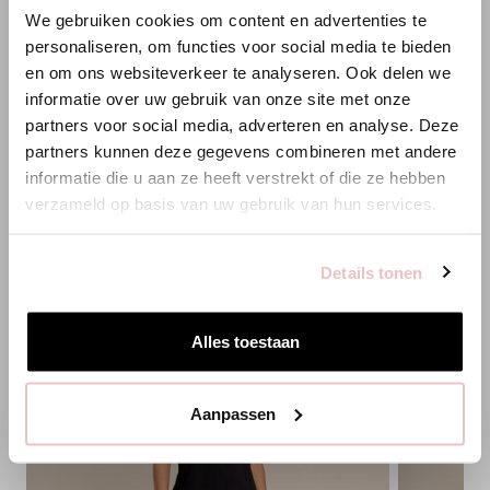
We gebruiken cookies om content en advertenties te
ANNELOES
XXS
XS
S
M
L
XL
XXL
3XL
XS
S
personaliseren, om functies voor social media te bieden
en om ons websiteverkeer te analyseren. Ook delen we
Es scheint, dass du uns von einem anderen Land aus
informatie over uw gebruik van onze site met onze
HINZUFÜGEN
besuchst.
partners voor social media, adverteren en analyse. Deze
partners kunnen deze gegevens combineren met andere
Bist du am richtigen Ort?
informatie die u aan ze heeft verstrekt of die ze hebben
PASSENDE PRODUKTE
verzameld op basis van uw gebruik van hun services.
Zur niederländischen Seite wechseln
Details tonen
Hier bleiben
Alles toestaan
Aanpassen