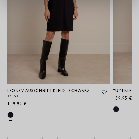
LEONE V-AUSSCHNITT KLEID - SCHWARZ -
YUMI KLEID 
14391
139,95 €
119,95 €