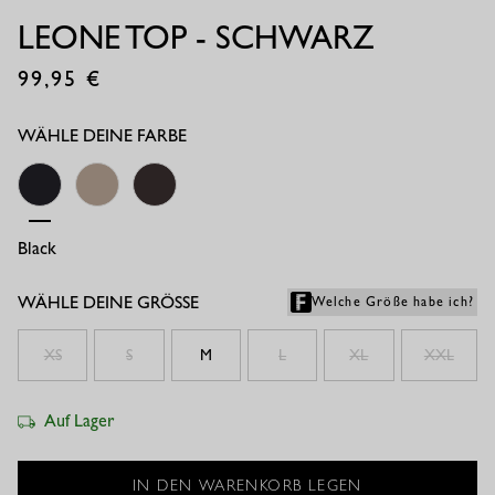
LEONE TOP - SCHWARZ
99,95
€
WÄHLE DEINE FARBE
Black
Latte/ecru
Espresso/ecru
WÄHLE DEINE GRÖSSE
Welche Größe habe ich?
XS
S
M
L
XL
XXL
Auf Lager