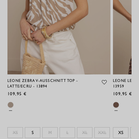
LEONE ZEBRA V-AUSSCHNITT TOP -
LEONE LEOPA
LATTE/ECRU - 13894
13959
109,95 €
109,95 €
XS
S
M
L
XL
XXL
XS
S