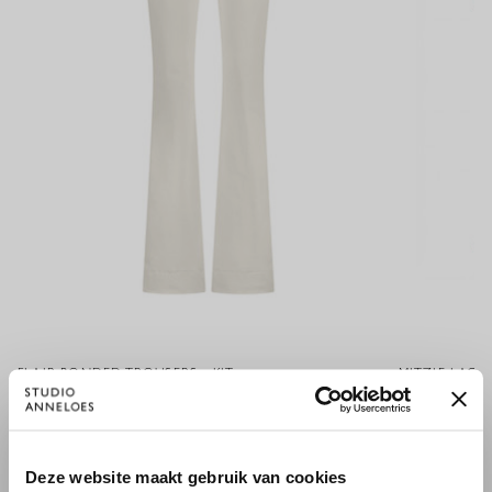
FLAIR BONDED TROUSERS - KIT
MITZIE LACE
149,95 €
79,95 €
×
Deze website maakt gebruik van cookies
WILLKOMMEN BEI STUDIO