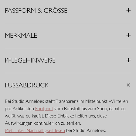
• Farbe: Schwarz
PASSFORM & GRÖSSE
• Regular Fit
• Rundhalsausschnitt
• Kurze Ärmel
MERKMALE
• Schulterpolster
• Epauletten
• Falten
PFLEGEHINWEISE
• Material: Medium Travelstoff (75% Polyamid, 25% Elasthan)
Travelstoff ist ein komfortabler, pflegeleichter Stretchstoff, der
kaum knittert und lange schön bleibt. Travelstoff Medium hat eine
FUSSABDRUCK
raffinierte mittlere Stoffdicke und bietet eine ausgewogene
Balance zwischen Stabilität und Geschmeidigkeit. Der Stoff trägt
Bei Studio Anneloes steht Transparenz im Mittelpunkt. Wir teilen
sich angenehm, verleiht ausreichend Body und behält zuverlässig
pro Artikel den
Footprint
vom Rohstoff bis zum Shop, damit du
seine Passform. Eine vielseitige Qualität mit eleganter
weißt, was du kaufst. Diese Einblicke helfen uns, diese
Ausstrahlung.
Auswirkungen kontinuierlich zu senken.
Mehr über Nachhaltigkeit lesen
bei Studio Anneloes.