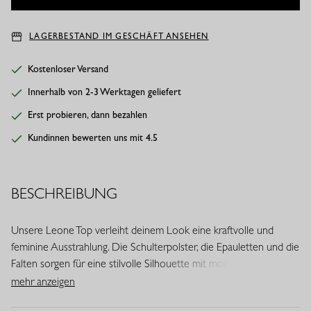
LAGERBESTAND IM GESCHÄFT ANSEHEN
Kostenloser Versand
Innerhalb von 2-3 Werktagen geliefert
Erst probieren, dann bezahlen
Kundinnen bewerten uns mit 4.5
BESCHREIBUNG
Unsere Leone Top verleiht deinem Look eine kraftvolle und
feminine Ausstrahlung. Die Schulterpolster, die Epauletten und die
Falten sorgen für eine stilvolle Silhouette mit moderner Note. In
der Farbe Schwarz bildet dieses Modell eine vielseitige Basis für
mehr anzeigen
zahlreiche Outfits.