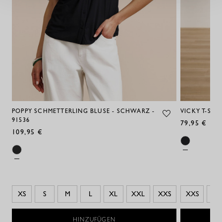
POPPY SCHMETTERLING BLUSE - SCHWARZ -
VICKY T-SHI
91536
79,95 €
109,95 €
XS
S
M
L
XL
XXL
XXS
XXS
S
HINZUFÜGEN