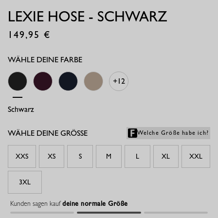
LEXIE HOSE - SCHWARZ
149,95
€
WÄHLE DEINE FARBE
+12
Schwarz
Blackberry
Dunkelblau
Latte
WÄHLE DEINE GRÖSSE
Welche Größe habe ich?
XXS
XS
S
M
L
XL
XXL
3XL
Kunden sagen kauf
deine normale Größe