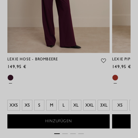
LEXIE HOSE - BROMBEERE
LEXIE PIPIN
149,95 €
149,95 €
XXS
XS
S
M
L
XL
XXL
3XL
XS
S
HINZUFÜGEN