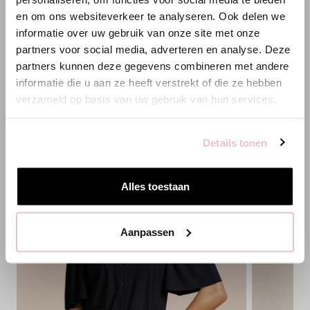
en om ons websiteverkeer te analyseren. Ook delen we
HINZUFÜGEN
Es scheint, dass du uns von einem anderen Land aus
informatie over uw gebruik van onze site met onze
besuchst.
partners voor social media, adverteren en analyse. Deze
partners kunnen deze gegevens combineren met andere
PASSENDE PRODUKTE
Bist du am richtigen Ort?
informatie die u aan ze heeft verstrekt of die ze hebben
verzameld op basis van uw gebruik van hun services.
Zur niederländischen Seite wechseln
Details tonen
Hier bleiben
Alles toestaan
Aanpassen