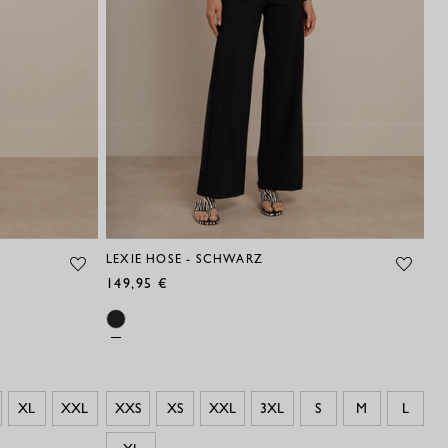
LEXIE HOSE - SCHWARZ
149,95 €
XL
XXL
XXS
XS
XXL
3XL
S
M
L