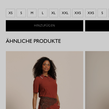
XS
S
M
L
XL
XXL
XXS
XXS
S
HINZUFÜGEN
ÄHNLICHE PRODUKTE