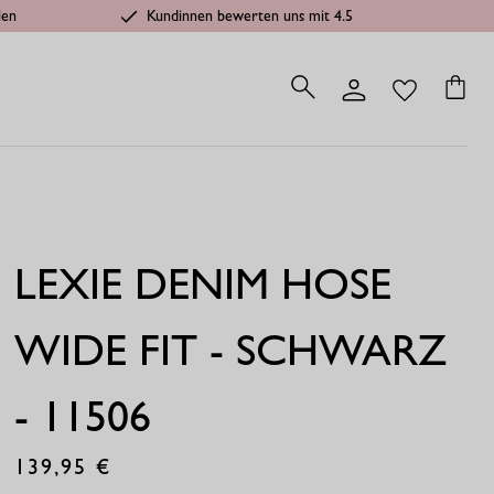
len
Kundinnen bewerten uns mit 4.5
LEXIE DENIM HOSE
WIDE FIT - SCHWARZ
- 11506
139,95
€