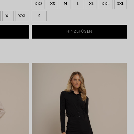
XXS
XS
M
L
XL
XXL
3XL
XL
XXL
S
HINZUFÜGEN