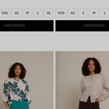
XXL
XS
M
L
XL
XXS
XS
S
M
L
HINZUFÜGEN
HINZUFÜGEN