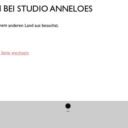
BEI STUDIO ANNELOES
einem anderen Land aus besuchst.
 Seite wechseln
 - SCHWARZ
TRAVEL T-SHIRT - SCHWARZ
79,95 €