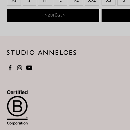
XS
S
M
L
XL
XXL
XS
S
HINZUFÜGEN