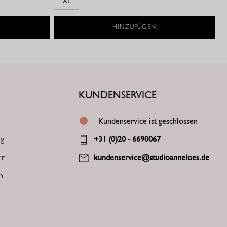
XL
HINZUFÜGEN
KUNDENSERVICE
Kundenservice ist geschlossen
ng
+31 (0)20 - 6690067
en
kundenservice@studioanneloes.de
en