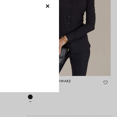
unverzichtbaren Bestandteil deiner Garderobe wird.
×
Mit der Lexie Denim Hose von Studio Anneloes investierst du
in ein langlebiges, stilvolles und komfortables Denim-Basic, das
sowohl zeitlos als auch modern ist.
POPPY BLUSE - SCHWARZ
99,95 €