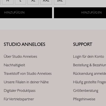
M
L
XL
XXL
3XL
HINZUFÜGEN
HINZUFÜGEN
STUDIO ANNELOES
SUPPORT
Über Studio Anneloes
Login für dein Konto
Nachhaltigkeit
Bestellung & Bezahlu
Travelstoff von Studio Anneloes
Rücksendung anmeld
Unsere Filialen in deiner Nähe
Häufig gestellte Frag
Digitaler Produktpass
Größenberatung
Für Vertriebspartner
Pflegehinweise