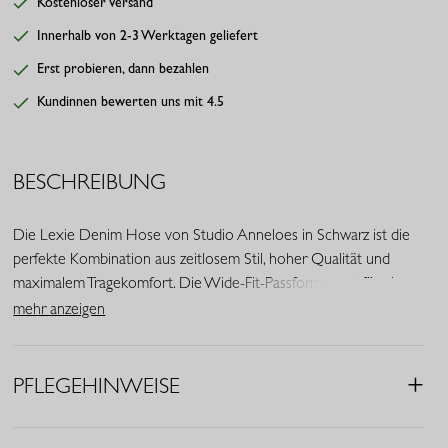
Kostenloser Versand
Innerhalb von 2-3 Werktagen geliefert
Erst probieren, dann bezahlen
Kundinnen bewerten uns mit 4.5
BESCHREIBUNG
Die Lexie Denim Hose von Studio Anneloes in Schwarz ist die
perfekte Kombination aus zeitlosem Stil, hoher Qualität und
maximalem Tragekomfort. Die Wide-Fit-Passform sorgt für eine
moderne Silhouette und macht die Hose zu einem vielseitigen
mehr anzeigen
Must-have für jede Garderobe - ob im Büro, in der Freizeit oder
bei besonderen Anlässen.
PFLEGEHINWEISE
• Farbe: Schwarz
• Passform: Wide Fit