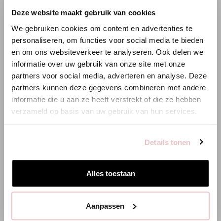
119,95 €
99,95 €
×
Deze website maakt gebruik van cookies
WILLKOMMEN BEI STUDIO
We gebruiken cookies om content en advertenties te
ANNELOES
personaliseren, om functies voor social media te bieden
en om ons websiteverkeer te analyseren. Ook delen we
Es scheint, dass du uns von einem anderen Land aus
informatie over uw gebruik van onze site met onze
XXS
XS
S
M
L
XL
XXL
3XL
XXS
XS
besuchst.
partners voor social media, adverteren en analyse. Deze
partners kunnen deze gegevens combineren met andere
Bist du am richtigen Ort?
HINZUFÜGEN
informatie die u aan ze heeft verstrekt of die ze hebben
verzameld op basis van uw gebruik van hun services.
Zur niederländischen Seite wechseln
PASSENDE PRODUKTE
Details tonen
Hier bleiben
Alles toestaan
Aanpassen