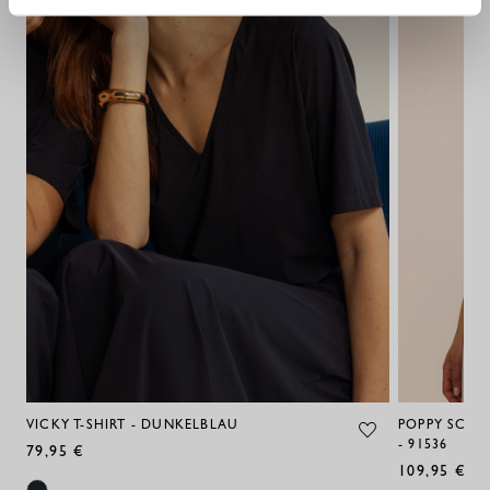
VICKY T-SHIRT - DUNKELBLAU
POPPY SCHM
- 91536
79,95 €
109,95 €