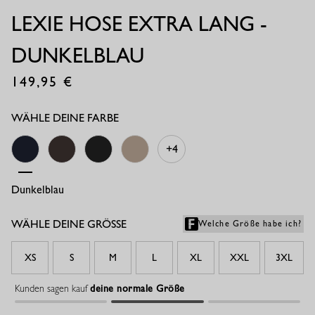
LEXIE HOSE EXTRA LANG -
DUNKELBLAU
149,95
€
WÄHLE DEINE FARBE
+4
Dunkelblau
Espresso
Schwarz
Latte
WÄHLE DEINE GRÖSSE
Welche Größe habe ich?
XS
S
M
L
XL
XXL
3XL
Kunden sagen kauf
deine normale Größe