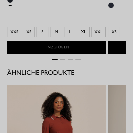
XXS
XS
S
M
L
XL
XXL
XS
S
HINZUFÜGEN
ÄHNLICHE PRODUKTE