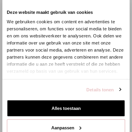
×
Deze website maakt gebruik van cookies
WILLKOMMEN BEI STUDIO
We gebruiken cookies om content en advertenties te
ANNELOES
personaliseren, om functies voor social media te bieden
en om ons websiteverkeer te analyseren. Ook delen we
Es scheint, dass du uns von einem anderen Land aus
informatie over uw gebruik van onze site met onze
besuchst.
partners voor social media, adverteren en analyse. Deze
partners kunnen deze gegevens combineren met andere
Bist du am richtigen Ort?
informatie die u aan ze heeft verstrekt of die ze hebben
verzameld op basis van uw gebruik van hun services.
Zur niederländischen Seite wechseln
Details tonen
Hier bleiben
Alles toestaan
Aanpassen
VICKY SHIRT - KIT
LES TOP - LA