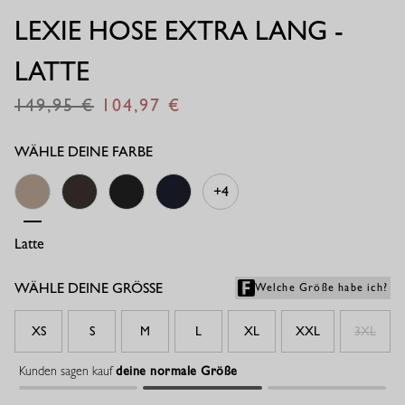
LEXIE HOSE EXTRA LANG -
LATTE
149,95
104,97
€
€
WÄHLE DEINE FARBE
+4
Latte
Espresso
Schwarz
Dunkelblau
WÄHLE DEINE GRÖSSE
Welche Größe habe ich?
XS
S
M
L
XL
XXL
3XL
Kunden sagen kauf
deine normale Größe