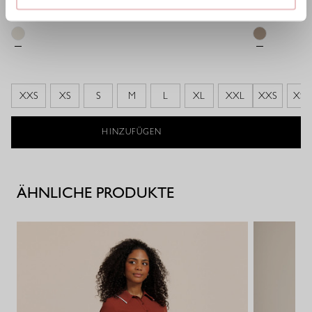
79,95 €
83,97 €
XXS
XS
S
M
L
XL
XXL
XXS
XS
HINZUFÜGEN
ÄHNLICHE PRODUKTE