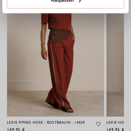
Aanpassen
LEXIE PIPING HOSE - ROSTBRAUN - 14029
LEXIE HOSE 
149,95 €
149,95 €