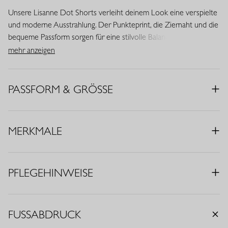
Unsere Lisanne Dot Shorts verleiht deinem Look eine verspielte
und moderne Ausstrahlung. Der Punkteprint, die Ziernaht und die
bequeme Passform sorgen für eine stilvolle Balance zwischen
lässig und feminin. Dank des Heavy Travelstoffs trägt sich diese
mehr anzeigen
Shorts besonders angenehm und bleibt schön in Form.
• Farbe: Espresso, Ecru
PASSFORM & GRÖSSE
• Muster: Punkteprint
• Regular Fit
• Elastischer Bund
MERKMALE
• Eingrifftaschen
• Ziernaht
• Stoff aus Italien
PFLEGEHINWEISE
• Material: Heavy Travelstoff (75% Polyamid, 25% Elasthan)
• Innenbeinlänge: 11 cm
Travelstoff ist ein komfortabler, pflegeleichter Stretchstoff, der
FUSSABDRUCK
kaum knittert und lange schön bleibt. Travelstoff Heavy überzeugt