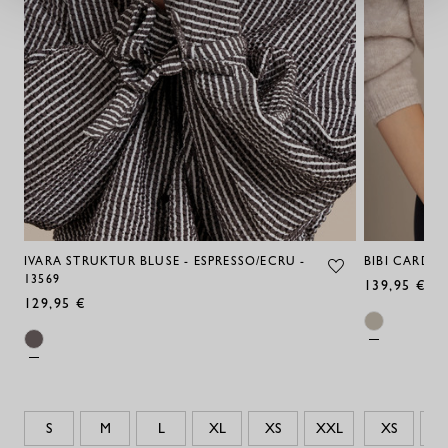
IVARA STRUKTUR BLUSE - ESPRESSO/ECRU -
BIBI CARDIGA
13569
139,95 €
129,95 €
S
M
L
XL
XS
XXL
XS
S