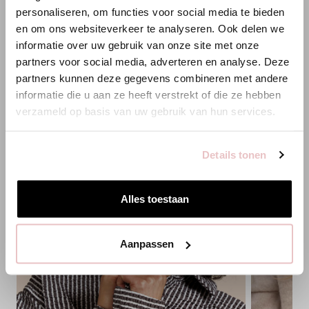
ANNELOES
XS
S
M
L
XL
XXL
personaliseren, om functies voor social media te bieden
en om ons websiteverkeer te analyseren. Ook delen we
Es scheint, dass du uns von einem anderen Land aus
HINZUFÜGEN
informatie over uw gebruik van onze site met onze
besuchst.
partners voor social media, adverteren en analyse. Deze
partners kunnen deze gegevens combineren met andere
Bist du am richtigen Ort?
informatie die u aan ze heeft verstrekt of die ze hebben
PASSENDE PRODUKTE
verzameld op basis van uw gebruik van hun services.
Zur niederländischen Seite wechseln
Details tonen
Hier bleiben
Alles toestaan
Aanpassen