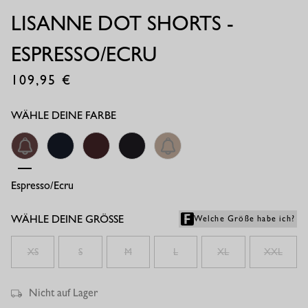
LISANNE DOT SHORTS -
ESPRESSO/ECRU
109,95
€
WÄHLE DEINE FARBE
Espresso/ecru
Dark Blue
Espresso
Black
Latte
WÄHLE DEINE GRÖSSE
Welche Größe habe ich?
XS
S
M
L
XL
XXL
Nicht auf Lager