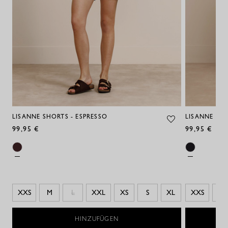
LISANNE SHORTS - ESPRESSO
LISANNE SH
99,95 €
99,95 €
XXS
M
L
XXL
XS
S
XL
XXS
XS
HINZUFÜGEN