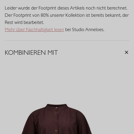
durch eine festere, reichhaltigere Qualität mit mehr Struktur und
Leider wurde der Footprint dieses Artikels noch nicht berechnet.
Substanz, ohne auf Stretch und Tragekomfort zu verzichten. Der
Der Footprint von 80% unserer Kollektion ist bereits bekannt, der
Stoff fällt kraftvoll und elegant, fühlt sich robust an und bleibt
Rest wird bearbeitet.
besonders formstabil. Eine luxuriöse, feste Qualität für eine
Mehr über Nachhaltigkeit lesen
bei Studio Anneloes.
gepflegte und selbstbewusste Ausstrahlung.
KOMBINIEREN MIT