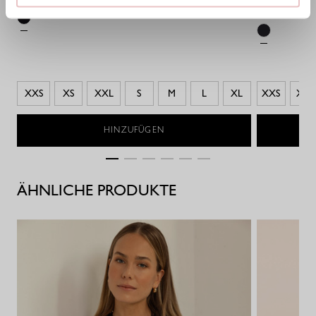
89,95 €
XXS
XS
XXL
S
M
L
XL
XXS
XS
HINZUFÜGEN
ÄHNLICHE PRODUKTE