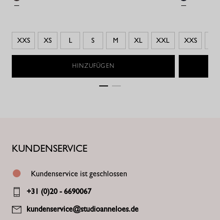
XXS
XS
L
S
M
XL
XXL
XXS
XS
HINZUFÜGEN
KUNDENSERVICE
Kundenservice ist geschlossen
+31 (0)20 - 6690067
kundenservice@studioanneloes.de