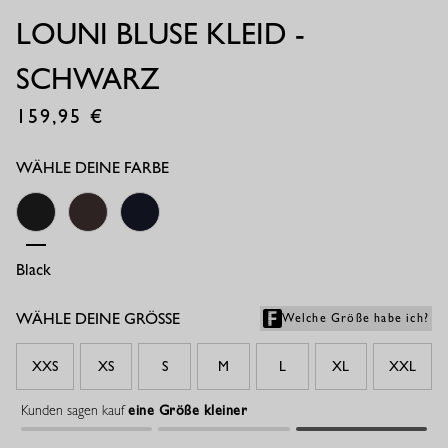
LOUNI BLUSE KLEID -
SCHWARZ
159,95
€
WÄHLE DEINE FARBE
Black
Espresso
Dark Blue
WÄHLE DEINE GRÖSSE
Welche Größe habe ich?
XXS
XS
S
M
L
XL
XXL
Kunden sagen kauf
eine Größe kleiner