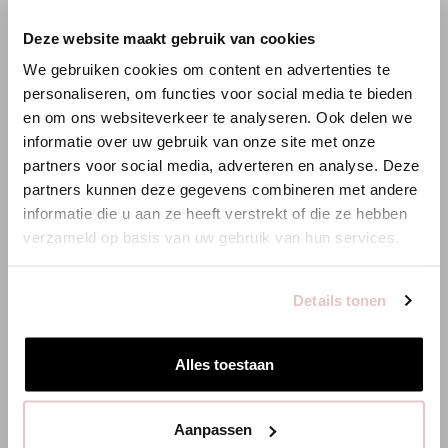
×
Deze website maakt gebruik van cookies
WILLKOMMEN BEI STUDIO
We gebruiken cookies om content en advertenties te
ANNELOES
personaliseren, om functies voor social media te bieden
en om ons websiteverkeer te analyseren. Ook delen we
Es scheint, dass du uns von einem anderen Land aus
informatie over uw gebruik van onze site met onze
besuchst.
partners voor social media, adverteren en analyse. Deze
partners kunnen deze gegevens combineren met andere
Bist du am richtigen Ort?
informatie die u aan ze heeft verstrekt of die ze hebben
verzameld op basis van uw gebruik van hun services.
Zur niederländischen Seite wechseln
Details tonen
Hier bleiben
Alles toestaan
LEONA TOP - SCHWARZ
VICKY LANGE
Aanpassen
94858
89,95 €