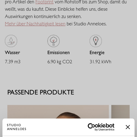
pro Artikel den
Footprint
vom Rohstoff bis zum Shop, damit du
Balance zwischen Stabilität und Geschmeidigkeit. Der Stoff trägt
weißt, was du kaufst. Diese Einblicke helfen uns, diese
sich angenehm, verleiht ausreichend Body und behält zuverlässig
Auswirkungen kontinuierlich zu senken.
seine Passform. Eine vielseitige Qualität mit eleganter
Mehr über Nachhaltigkeit lesen
bei Studio Anneloes.
Ausstrahlung.
Wasser
Emissionen
Energie
7.39 m3
6.90 kg CO2
31.92 kWh
PASSENDE PRODUKTE