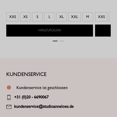
XXS
XS
S
L
XL
XXL
M
XXS
XS
HINZUFÜGEN
KUNDENSERVICE
Kundenservice ist geschlossen
+31 (0)20 - 6690067
kundenservice@studioanneloes.de