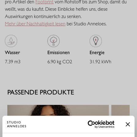
pro Artikel den
Footprint
vom Rohstoff bis zum Shop, damit du
sich angenehm, verleiht ausreichend Body und behält zuverlässig
weißt, was du kaufst. Diese Einblicke helfen uns, diese
seine Passform. Eine vielseitige Qualität mit eleganter
Auswirkungen kontinuierlich zu senken.
Ausstrahlung.
Mehr über Nachhaltigkeit lesen
bei Studio Anneloes.
Wasser
Emissionen
Energie
7.39 m3
6.90 kg CO2
31.92 kWh
PASSENDE PRODUKTE