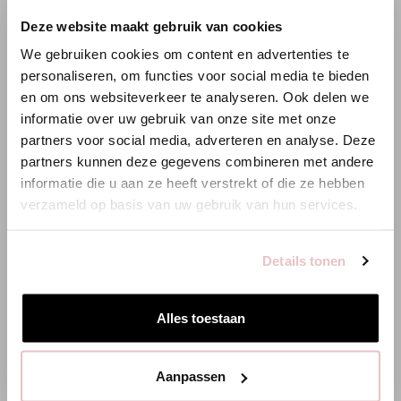
×
Deze website maakt gebruik van cookies
WILLKOMMEN BEI STUDIO
We gebruiken cookies om content en advertenties te
ANNELOES
personaliseren, om functies voor social media te bieden
en om ons websiteverkeer te analyseren. Ook delen we
Es scheint, dass du uns von einem anderen Land aus
informatie over uw gebruik van onze site met onze
besuchst.
partners voor social media, adverteren en analyse. Deze
partners kunnen deze gegevens combineren met andere
Bist du am richtigen Ort?
informatie die u aan ze heeft verstrekt of die ze hebben
verzameld op basis van uw gebruik van hun services.
Zur niederländischen Seite wechseln
Details tonen
Hier bleiben
Alles toestaan
BIBI CARDIGAN - ESPRESSO - 91545
LEONA TOP -
Aanpassen
139,95 €
89,95 €