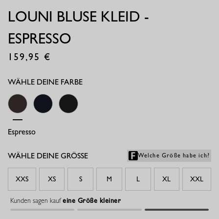
LOUNI BLUSE KLEID -
ESPRESSO
159,95
€
WÄHLE DEINE FARBE
Espresso
Dark Blue
Black
WÄHLE DEINE GRÖSSE
Welche Größe habe ich?
XXS
XS
S
M
L
XL
XXL
Kunden sagen kauf
eine Größe kleiner