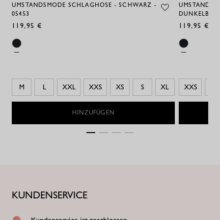
UMSTANDSMODE SCHLAGHOSE - SCHWARZ -
UMSTANDSM
05453
DUNKELBLAU
119,95 €
119,95 €
M
L
XXL
XXS
XS
S
XL
XXS
XS
HINZUFÜGEN
KUNDENSERVICE