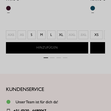
XXS
XS
S
M
L
XL
XXL
3XL
XS
S
HINZUFÜGEN
KUNDENSERVICE
Unser Team ist für dich da!
+31 (0)20 - 6690067