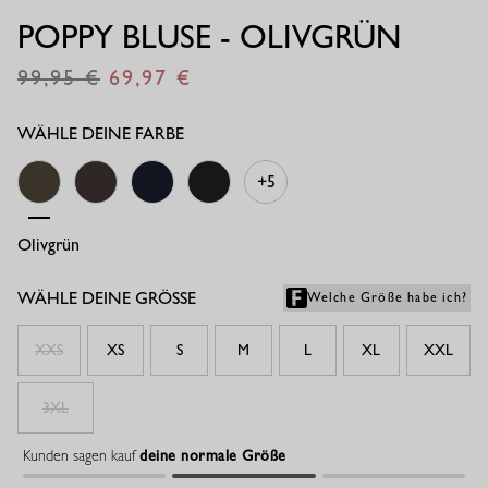
POPPY BLUSE - OLIVGRÜN
99,95
69,97
€
€
WÄHLE DEINE FARBE
+5
Olivgrün
Espresso
Dunkelblau
Schwarz
WÄHLE DEINE GRÖSSE
Welche Größe habe ich?
XXS
XS
S
M
L
XL
XXL
3XL
Kunden sagen kauf
deine normale Größe