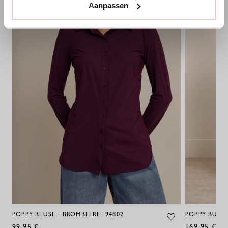
Aanpassen
POPPY BLUSE - BROMBEERE- 94802
POPPY BUTTE
99,95 €
169,95 €