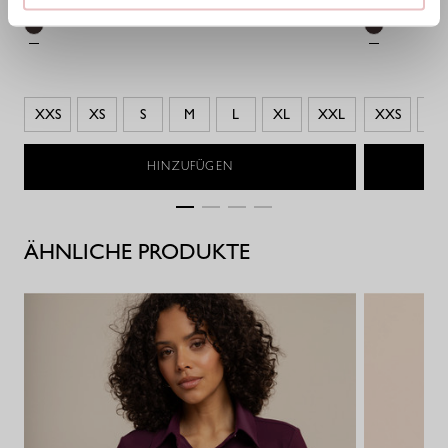
XXS
XS
S
M
L
XL
XXL
XXS
XX
HINZUFÜGEN
ÄHNLICHE PRODUKTE