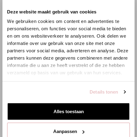
×
Deze website maakt gebruik van cookies
WILLKOMMEN BEI STUDIO
We gebruiken cookies om content en advertenties te
ANNELOES
personaliseren, om functies voor social media te bieden
en om ons websiteverkeer te analyseren. Ook delen we
Es scheint, dass du uns von einem anderen Land aus
informatie over uw gebruik van onze site met onze
besuchst.
partners voor social media, adverteren en analyse. Deze
partners kunnen deze gegevens combineren met andere
Bist du am richtigen Ort?
informatie die u aan ze heeft verstrekt of die ze hebben
verzameld op basis van uw gebruik van hun services.
Zur niederländischen Seite wechseln
Details tonen
Hier bleiben
Alles toestaan
MARLISE BARREL HOSE - ESPRESSO - 94861
CITY BERMU
Aanpassen
139,95 €
89,95 €