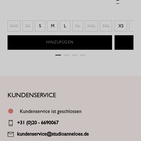
XXS
XS
S
M
L
XL
XXL
3XL
XS
S
HINZUFÜGEN
KUNDENSERVICE
Kundenservice ist geschlossen
+31 (0)20 - 6690067
kundenservice@studioanneloes.de