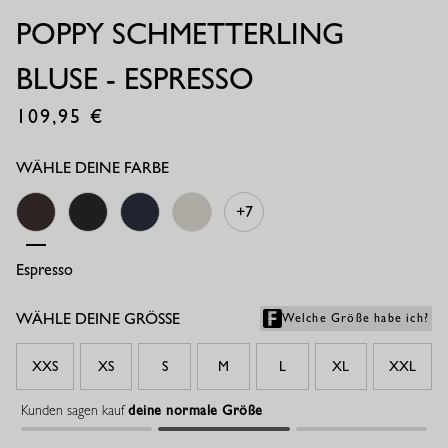
POPPY SCHMETTERLING
BLUSE - ESPRESSO
109,95
€
WÄHLE DEINE FARBE
+7
Espresso
Schwarz
Dunkelblau
Beige
WÄHLE DEINE GRÖSSE
Welche Größe habe ich?
XXS
XS
S
M
L
XL
XXL
Kunden sagen kauf
deine normale Größe