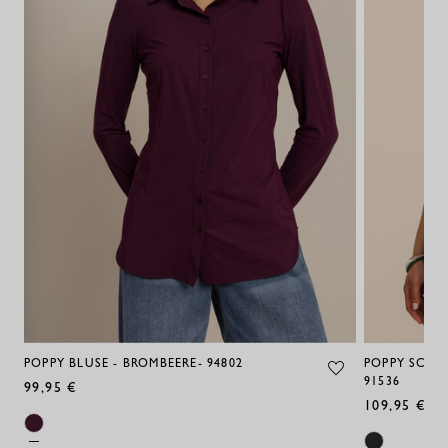
POPPY BLUSE - BROMBEERE- 94802
POPPY SCHM
91536
99,95 €
109,95 €