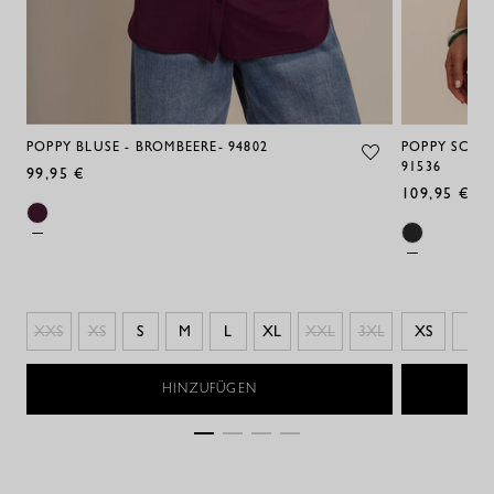
POPPY BLUSE - BROMBEERE- 94802
POPPY SCHM
91536
99,95 €
109,95 €
XXS
XS
S
M
L
XL
XXL
3XL
XS
S
HINZUFÜGEN