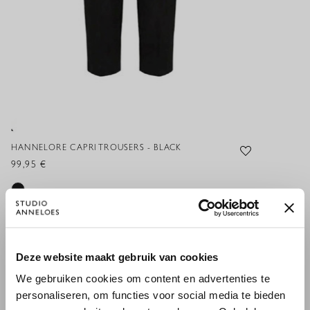
HANNELORE CAPRI TROUSERS - BLACK
99,95 €
XS
S
M
L
XL
XXL
×
Deze website maakt gebruik van cookies
WILLKOMMEN BEI STUDIO
We gebruiken cookies om content en advertenties te
ANNELOES
HINZUFÜGEN
personaliseren, om functies voor social media te bieden