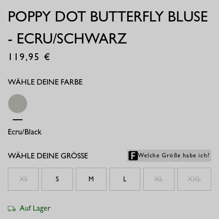
POPPY DOT BUTTERFLY BLUSE
- ECRU/SCHWARZ
119,95
€
WÄHLE DEINE FARBE
Ecru/black
WÄHLE DEINE GRÖSSE
Welche Größe habe ich?
XS
S
M
L
XL
XXL
Auf Lager