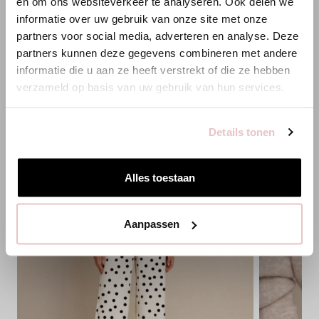
en om ons websiteverkeer te analyseren. Ook delen we
Es scheint, dass du uns von einem anderen Land aus
informatie over uw gebruik van onze site met onze
besuchst.
PASSENDE PRODUKTE
partners voor social media, adverteren en analyse. Deze
partners kunnen deze gegevens combineren met andere
Bist du am richtigen Ort?
informatie die u aan ze heeft verstrekt of die ze hebben
verzameld op basis van uw gebruik van hun services.
Zur niederländischen Seite wechseln
Details tonen
Hier bleiben
Alles toestaan
Aanpassen