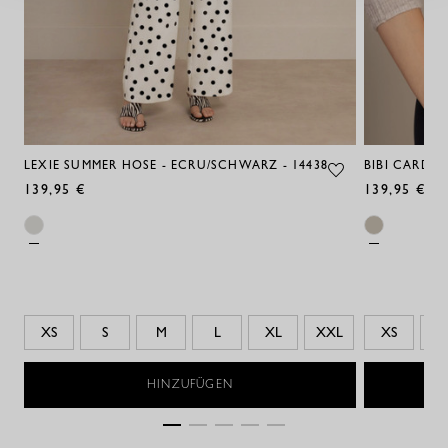
LEXIE SUMMER HOSE - ECRU/SCHWARZ - 14438
BIBI CARDIGA
139,95 €
139,95 €
XS
S
M
L
XL
XXL
XS
S
HINZUFÜGEN