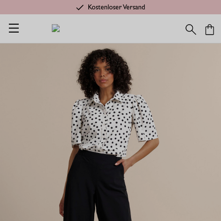
Kostenloser Versand
Startseite
Ambitious gift
Poppy dot butterfly bluse - ecru/sch