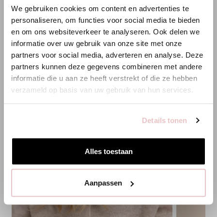
We gebruiken cookies om content en advertenties te
ANNELOES
XXS
XS
S
M
L
XL
XXL
personaliseren, om functies voor social media te bieden
en om ons websiteverkeer te analyseren. Ook delen we
Es scheint, dass du uns von einem anderen Land aus
informatie over uw gebruik van onze site met onze
HINZUFÜGEN
besuchst.
partners voor social media, adverteren en analyse. Deze
partners kunnen deze gegevens combineren met andere
Bist du am richtigen Ort?
informatie die u aan ze heeft verstrekt of die ze hebben
PASSENDE PRODUKTE
verzameld op basis van uw gebruik van hun services.
Zur niederländischen Seite wechseln
Details tonen
Hier bleiben
Alles toestaan
Aanpassen