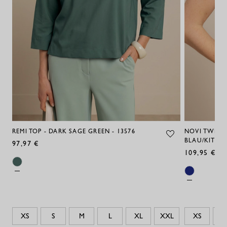
REMI TOP - DARK SAGE GREEN - 13576
NOVI TWINSE
BLAU/KIT - 1
97,97 €
109,95 €
XS
S
M
L
XL
XXL
XS
S