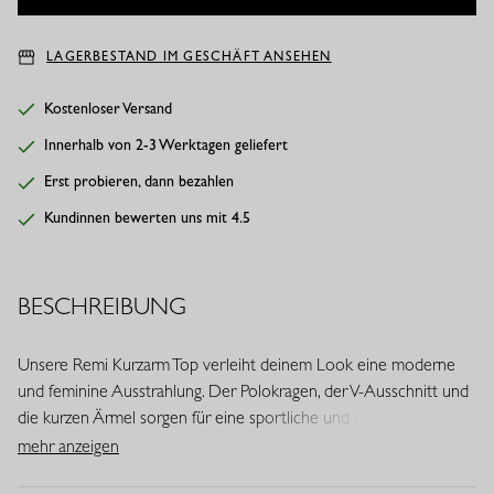
LAGERBESTAND IM GESCHÄFT ANSEHEN
Kostenloser Versand
Innerhalb von 2-3 Werktagen geliefert
Erst probieren, dann bezahlen
Kundinnen bewerten uns mit 4.5
BESCHREIBUNG
Unsere Remi Kurzarm Top verleiht deinem Look eine moderne
und feminine Ausstrahlung. Der Polokragen, der V-Ausschnitt und
die kurzen Ärmel sorgen für eine sportliche und stilvolle Note.
Dank des festen Heavy Travelstoffs verbindet dieses Modell
mehr anzeigen
Komfort mit einer eleganten Optik.