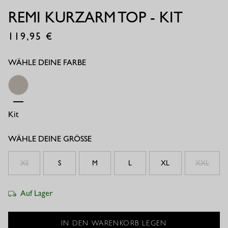
REMI KURZARM TOP - KIT
119,95
€
WÄHLE DEINE FARBE
Kit
WÄHLE DEINE GRÖSSE
XS
S
M
L
XL
XXL
Auf Lager