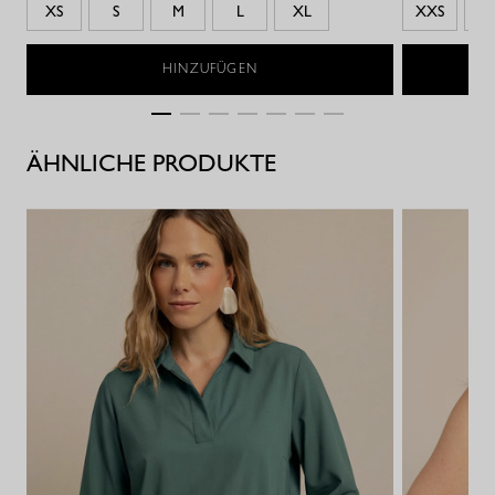
XS
S
M
L
XL
XXS
X
HINZUFÜGEN
ÄHNLICHE PRODUKTE