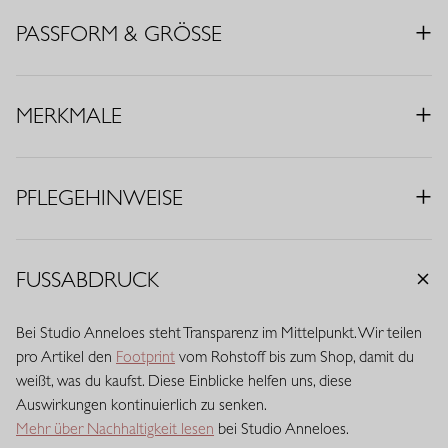
• Farbe: Kit
PASSFORM & GRÖSSE
• Regular Fit
• Polokragen
• V-Ausschnitt
MERKMALE
• Kurze Ärmel
• Stoff aus Italien
• Material: Heavy Travelstoff (74% Polyamid, 26% Elasthan)
PFLEGEHINWEISE
Travelstoff ist ein komfortabler, pflegeleichter Stretchstoff, der
kaum knittert und lange schön bleibt. Travelstoff Heavy überzeugt
durch eine festere, reichhaltigere Qualität mit mehr Struktur und
FUSSABDRUCK
Substanz, ohne auf Stretch und Tragekomfort zu verzichten. Der
Stoff fällt kraftvoll und elegant, fühlt sich robust an und bleibt
Bei Studio Anneloes steht Transparenz im Mittelpunkt. Wir teilen
besonders formstabil. Eine luxuriöse, feste Qualität für eine
pro Artikel den
Footprint
vom Rohstoff bis zum Shop, damit du
gepflegte und selbstbewusste Ausstrahlung.
weißt, was du kaufst. Diese Einblicke helfen uns, diese
Auswirkungen kontinuierlich zu senken.
Mehr über Nachhaltigkeit lesen
bei Studio Anneloes.