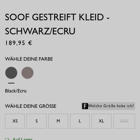
SOOF GESTREIFT KLEID -
SCHWARZ/ECRU
189,95
€
WÄHLE DEINE FARBE
Black/ecru
Multi Color
WÄHLE DEINE GRÖSSE
Welche Größe habe ich?
XS
S
M
L
XL
XXL
Auf Lager