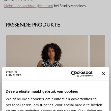
seine Passform. Eine vielseitige Qualität mit eleganter
Mehr über Nachhaltigkeit lesen
bei Studio Anneloes.
Ausstrahlung.
PASSENDE PRODUKTE
×
Deze website maakt gebruik van cookies
WILLKOMMEN BEI STUDIO
We gebruiken cookies om content en advertenties te
ANNELOES
personaliseren, om functies voor social media te bieden
en om ons websiteverkeer te analyseren. Ook delen we