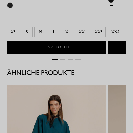
XS
S
M
L
XL
XXL
XXS
XXS
XS
HINZUFÜGEN
ÄHNLICHE PRODUKTE