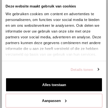
99,95 €
×
Deze website maakt gebruik van cookies
WILLKOMMEN BEI STUDIO
We gebruiken cookies om content en advertenties te
ANNELOES
personaliseren, om functies voor social media te bieden
en om ons websiteverkeer te analyseren. Ook delen we
Es scheint, dass du uns von einem anderen Land aus
informatie over uw gebruik van onze site met onze
XS
S
M
L
XL
XXL
besuchst.
partners voor social media, adverteren en analyse. Deze
partners kunnen deze gegevens combineren met andere
Bist du am richtigen Ort?
HINZUFÜGEN
informatie die u aan ze heeft verstrekt of die ze hebben
verzameld op basis van uw gebruik van hun services.
Zur niederländischen Seite wechseln
PASSENDE PRODUKTE
Details tonen
Hier bleiben
Alles toestaan
Aanpassen