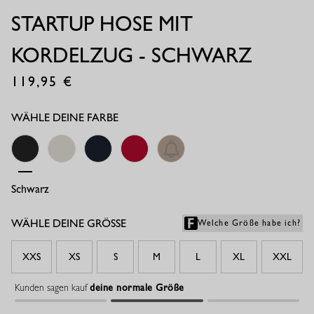
STARTUP HOSE MIT
KORDELZUG - SCHWARZ
119,95
€
WÄHLE DEINE FARBE
Schwarz
Beige
Dunkelblau
Ruby Red
Latte
WÄHLE DEINE GRÖSSE
Welche Größe habe ich?
XXS
XS
S
M
L
XL
XXL
Kunden sagen kauf
deine normale Größe