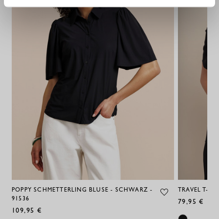
POPPY SCHMETTERLING BLUSE - SCHWARZ -
TRAVEL T-SH
91536
79,95 €
109,95 €