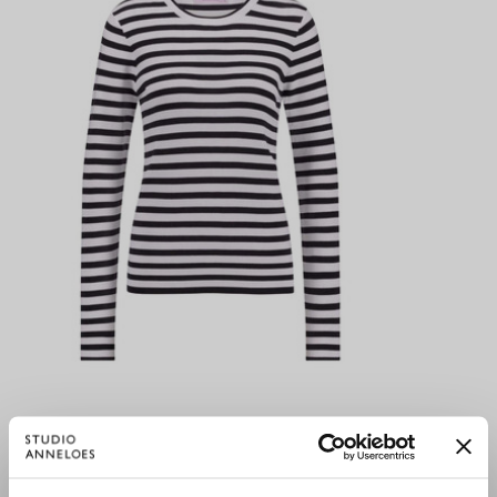
Die Hose mit Kordelzug von Studio Anneloes ist ein zeitloser
Klassiker, der Komfort, Stil und Vielseitigkeit perfekt vereint.
Investiere in diese Hose und profitiere von zahlreichen
Kombinationsmöglichkeiten für deine Alltags-Outfits, die Saison
für Saison bestehen.
LUNA STRIPE PULLOVER - OFF WHITE/BLACK