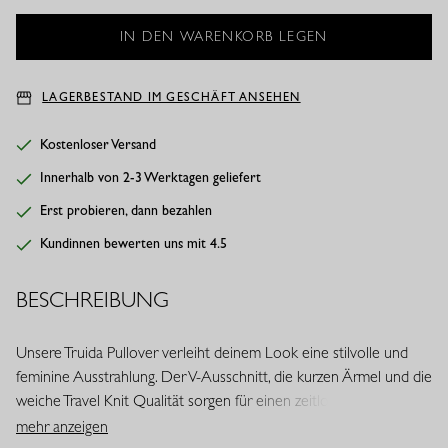
LAGERBESTAND IM GESCHÄFT ANSEHEN
Kostenloser Versand
Innerhalb von 2-3 Werktagen geliefert
Erst probieren, dann bezahlen
Kundinnen bewerten uns mit 4.5
BESCHREIBUNG
Unsere Truida Pullover verleiht deinem Look eine stilvolle und
feminine Ausstrahlung. Der V-Ausschnitt, die kurzen Ärmel und die
weiche Travel Knit Qualität sorgen für einen zeitlosen Look. Ein
vielseitiges Modell, das sich mühelos mit deiner Garderobe
mehr anzeigen