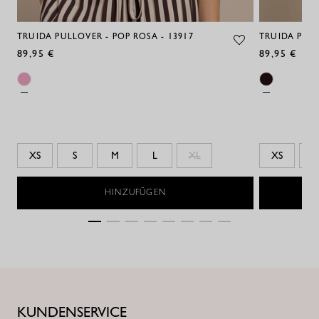
TRUIDA PULLOVER - POP ROSA - 13917
TRUIDA PULL
89,95 €
89,95 €
XS
S
M
L
XL
XS
S
HINZUFÜGEN
KUNDENSERVICE