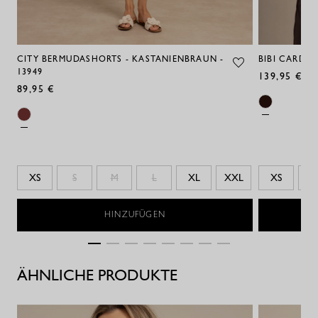
CITY BERMUDASHORTS - KASTANIENBRAUN -
BIBI CARDIG
13949
139,95 €
89,95 €
XS
S
M
L
XL
XXL
XS
S
HINZUFÜGEN
ÄHNLICHE PRODUKTE