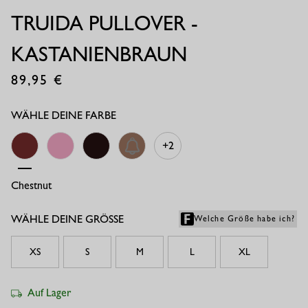
TRUIDA PULLOVER -
KASTANIENBRAUN
89,95
€
WÄHLE DEINE FARBE
+2
Chestnut
Pop Pink
Espresso
Latte
WÄHLE DEINE GRÖSSE
Welche Größe habe ich?
XS
S
M
L
XL
Auf Lager