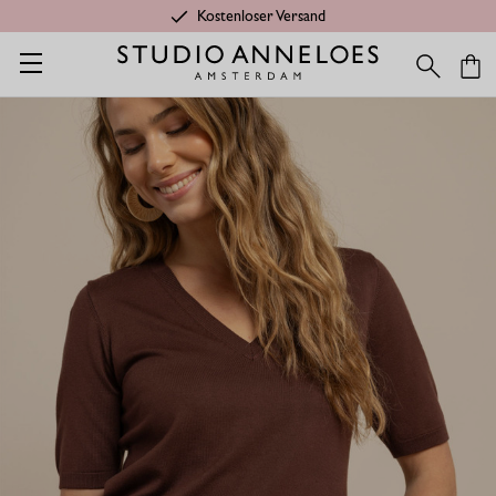
Kostenloser Versand
Startseite
Ambitious gift
Truida pullover - kastanienbraun