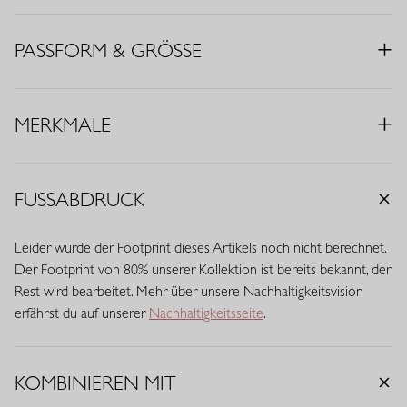
kombinieren lässt.
• Farbe: Kastanienbraun
PASSFORM & GRÖSSE
• Regular Fit
• V-Ausschnitt
• Kurze Ärmel
MERKMALE
• Ideales Basic
• Material: Travel Knit (70% Viskose (EcoVero), 30% Polyamid)
FUSSABDRUCK
Leider wurde der Footprint dieses Artikels noch nicht berechnet.
Der Footprint von 80% unserer Kollektion ist bereits bekannt, der
Rest wird bearbeitet. Mehr über unsere Nachhaltigkeitsvision
erfährst du auf unserer
Nachhaltigkeitsseite
.
KOMBINIEREN MIT