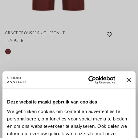
GRACE TROUSERS - CHESTNUT
129,95 €
XXS
XS
S
M
L
XL
XXL
HINZUFÜGEN
×
Deze website maakt gebruik van cookies
WILLKOMMEN BEI STUDIO
We gebruiken cookies om content en advertenties te
ANNELOES
personaliseren, om functies voor social media te bieden
en om ons websiteverkeer te analyseren. Ook delen we
PASSENDE PRODUKTE
Es scheint, dass du uns von einem anderen Land aus
informatie over uw gebruik van onze site met onze
besuchst.