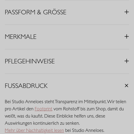
• Farbe: Blassgelb
• Regular Fit
PASSFORM & GRÖSSE
• V Ausschnitt
• Elastischer Bund
• Luftige Passform
MERKMALE
• Stoff aus Italien
• Material: Light Travelstoff (73% Polyamid, 27% Elasthan)
PFLEGEHINWEISE
Travelstoff ist ein komfortabler, pflegeleichter Stretchstoff, der
kaum knittert und lange schön bleibt. Travelstoff Light ist die
luftigste Variante und fühlt sich leicht und geschmeidig auf der
Haut an. Dank seiner atmungsaktiven Qualität, der
FUSSABDRUCK
schnelltrocknenden Eigenschaften und des angenehmen
Stretchkomforts bewegt sich dieser Stoff mühelos mit. Eine feine,
Bei Studio Anneloes steht Transparenz im Mittelpunkt. Wir teilen
leichte Qualität mit eleganter Optik, die den ganzen Tag ihre Form
pro Artikel den
Footprint
vom Rohstoff bis zum Shop, damit du
behält.
weißt, was du kaufst. Diese Einblicke helfen uns, diese
Auswirkungen kontinuierlich zu senken.
Mehr über Nachhaltigkeit lesen
bei Studio Anneloes.