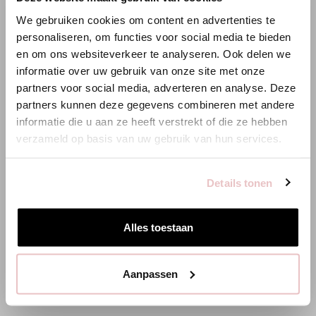
×
WILLKOMMEN BEI STUDIO
We gebruiken cookies om content en advertenties te
ANNELOES
personaliseren, om functies voor social media te bieden
en om ons websiteverkeer te analyseren. Ook delen we
Es scheint, dass du uns von einem anderen Land aus
informatie over uw gebruik van onze site met onze
besuchst.
partners voor social media, adverteren en analyse. Deze
partners kunnen deze gegevens combineren met andere
Bist du am richtigen Ort?
informatie die u aan ze heeft verstrekt of die ze hebben
verzameld op basis van uw gebruik van hun services.
Zur niederländischen Seite wechseln
Details tonen
Hier bleiben
Alles toestaan
ZENA BRODERIE SHORTS - BUTTER YELLOW
99,95 €
Aanpassen