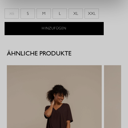
XS
S
M
L
XL
XXL
HINZUFÜGEN
ÄHNLICHE PRODUKTE