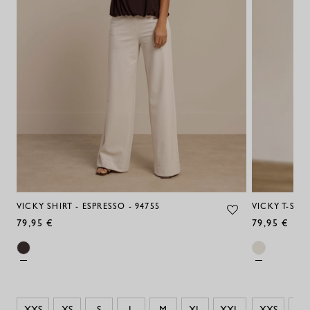
VICKY SHIRT - ESPRESSO - 94755
VICKY T-SHIR
79,95 €
79,95 €
XXS
XS
S
L
M
XL
XXL
XXS
XS