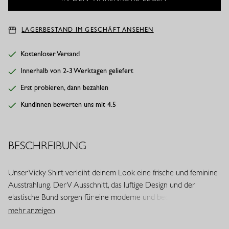
LAGERBESTAND IM GESCHÄFT ANSEHEN
Kostenloser Versand
Innerhalb von 2-3 Werktagen geliefert
Erst probieren, dann bezahlen
Kundinnen bewerten uns mit 4.5
BESCHREIBUNG
Unser Vicky Shirt verleiht deinem Look eine frische und feminine
Ausstrahlung. Der V Ausschnitt, das luftige Design und der
elastische Bund sorgen für eine moderne und bequeme Passform.
In der Farbe Blassgelb wirkt das Shirt weich und sommerlich.
mehr anzeigen