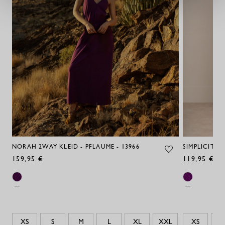
NORAH 2WAY KLEID - PFLAUME - 13966
SIMPLICITY K
159,95 €
119,95 €
XS
S
M
L
XL
XXL
XS
S