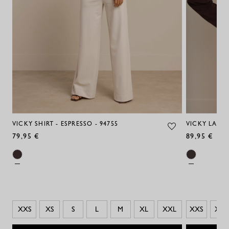
VICKY SHIRT - ESPRESSO - 94755
VICKY LANGE
79,95 €
89,95 €
XXS
XS
S
L
M
XL
XXL
XXS
XS