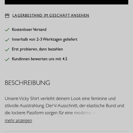
LAGERBESTAND IM GESCHÄFT ANSEHEN
Kostenloser Versand
Innerhalb von 2-3 Werktagen geliefert
Erst probieren, dann bezahlen
Kundinnen bewerten uns mit 4.5
BESCHREIBUNG
Unsere Vicky Shirt verleiht deinem Look eine feminine und
stilvolle Ausstrahlung. Der V-Ausschnitt, der elastische Bund und
die lockere Passform sorgen für eine moderne und komfortable
Silhouette. Dank des leichten Travelstoffs ist dieses Modell ideal
mehr anzeigen
für warme Tage.