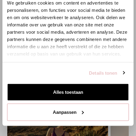
We gebruiken cookies om content en advertenties te
ANNELOES
personaliseren, om functies voor social media te bieden
XXS
XS
S
M
L
XL
XXL
en om ons websiteverkeer te analyseren. Ook delen we
Es scheint, dass du uns von einem anderen Land aus
informatie over uw gebruik van onze site met onze
besuchst.
HINZUFÜGEN
partners voor social media, adverteren en analyse. Deze
partners kunnen deze gegevens combineren met andere
Bist du am richtigen Ort?
informatie die u aan ze heeft verstrekt of die ze hebben
PASSENDE PRODUKTE
verzameld op basis van uw gebruik van hun services.
Zur niederländischen Seite wechseln
Details tonen
Hier bleiben
Alles toestaan
Aanpassen