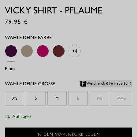
VICKY SHIRT - PFLAUME
79,95
€
WÄHLE DEINE FARBE
+4
Plum
Latte
New Fuchsia
Chestnut
WÄHLE DEINE GRÖSSE
Welche Größe habe ich?
XS
S
M
L
XL
XXL
Auf Lager