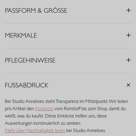
• Farbe: Pflaume
PASSFORM & GRÖSSE
• Regular Fit
• V-Ausschnitt
• Kurze Ärmel
MERKMALE
• Elastischer Bund
• Luftige Passform
• Material: Light Travelstoff (73% Polyamid, 27% Elasthan)
PFLEGEHINWEISE
Travelstoff ist ein komfortabler, pflegeleichter Stretchstoff, der
kaum knittert und lange schön bleibt. Travelstoff Light ist die
luftigste Variante und fühlt sich leicht und geschmeidig auf der
FUSSABDRUCK
Haut an. Dank seiner atmungsaktiven Qualität, der
schnelltrocknenden Eigenschaften und des angenehmen
Bei Studio Anneloes steht Transparenz im Mittelpunkt. Wir teilen
Stretchkomforts bewegt sich dieser Stoff mühelos mit. Eine feine,
pro Artikel den
Footprint
vom Rohstoff bis zum Shop, damit du
leichte Qualität mit eleganter Optik, die den ganzen Tag ihre Form
weißt, was du kaufst. Diese Einblicke helfen uns, diese
behält.
Auswirkungen kontinuierlich zu senken.
Mehr über Nachhaltigkeit lesen
bei Studio Anneloes.