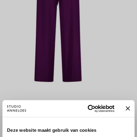
GRACE TROUSERS - PLUM
129,95 €
×
Deze website maakt gebruik van cookies
WILLKOMMEN BEI STUDIO