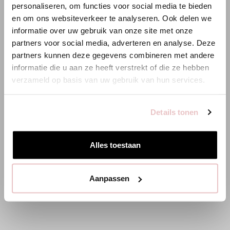
helleren Farbtöne zu ermöglichen.
personaliseren, om functies voor social media te bieden
en om ons websiteverkeer te analyseren. Ook delen we
Es scheint, dass du uns von einem anderen Land aus
informatie over uw gebruik van onze site met onze
besuchst.
partners voor social media, adverteren en analyse. Deze
partners kunnen deze gegevens combineren met andere
Bist du am richtigen Ort?
informatie die u aan ze heeft verstrekt of die ze hebben
verzameld op basis van uw gebruik van hun services.
Zur niederländischen Seite wechseln
Details tonen
Hier bleiben
Alles toestaan
Aanpassen