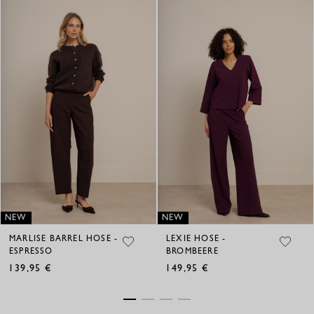
NEW
NEW
MARLISE BARREL HOSE -
LEXIE HOSE -
ESPRESSO
BROMBEERE
139,95
149,95
€
€