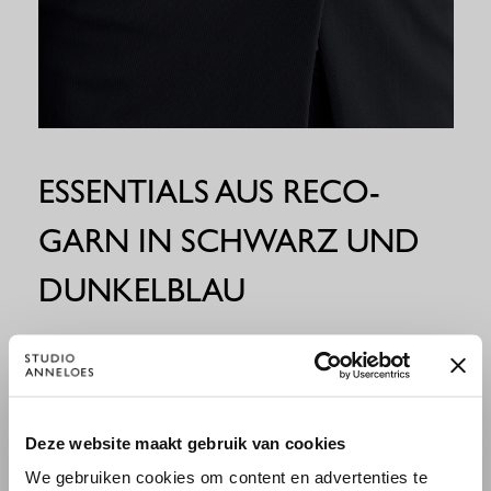
ESSENTIALS AUS RECO-
GARN IN SCHWARZ UND
DUNKELBLAU
Unsere Studio Anneloes Essentials Kollektion in Schwarz
und Dunkelblau wird jetzt aus Reisestoff mit recyceltem
RECO-Garn gefertigt. Die Farben Kit und Weiß aus unserer
Essentials Kollektion sind mit diesem Garn noch nicht
×
Deze website maakt gebruik van cookies
WILLKOMMEN BEI STUDIO
erhältlich, da wir keine Farbkonsistenz garantieren können.
Wir arbeiten intensiv daran, dies zukünftig auch für diese
We gebruiken cookies om content en advertenties te
ANNELOES