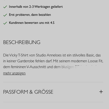
Innerhalb von 2-3 Werktagen geliefert
Erst probieren, dann bezahlen
Kundinnen bewerten uns mit 4.5
BESCHREIBUNG
Die Vicky T-Shirt von Studio Anneloes ist ein stilvolles Basic, das
in keiner Garderobe fehlen darf. Mit seinem modernen Loose Fit,
dem femininen V-Ausschnitt und dem blusigen Effekt durch den
elastischen Bund an der Vorderseite bietet dieses Shirt die
mehr anzeigen
perfekte Kombination aus Lässigkeit und Eleganz. Der tiefe
Dunkelblauton sorgt für eine zeitlose, edle Ausstrahlung, ideal für
Büro, Freizeit oder Reise.
PASSFORM & GRÖSSE
• Farbe: Dunkelblau
• Passform: Loose Fit