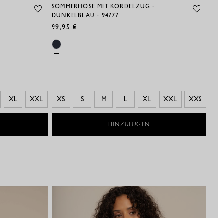
SOMMERHOSE MIT KORDELZUG -
F
DUNKELBLAU - 94777
14
99,95 €
XL
XXL
XS
S
M
L
XL
XXL
XXS
HINZUFÜGEN