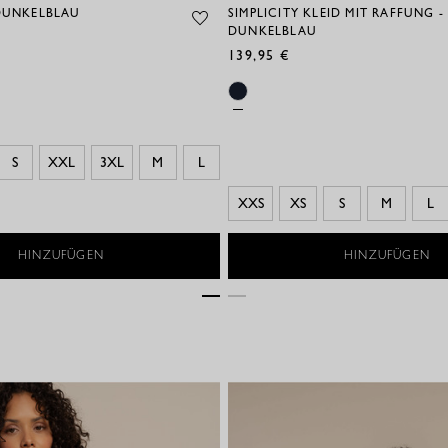
 DUNKELBLAU
SIMPLICITY KLEID MIT RAFFUNG -
DUNKELBLAU
139,95 €
S
XXL
3XL
M
L
XXS
XS
S
M
L
HINZUFÜGEN
HINZUFÜGEN