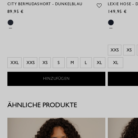
CITY BERMUDASHORT - DUNKELBLAU
LEXIE HOSE -
89,95 €
149,95 €
XXS
XS
XXL
XXS
XS
S
M
L
XL
XL
HINZUFÜGEN
ÄHNLICHE PRODUKTE