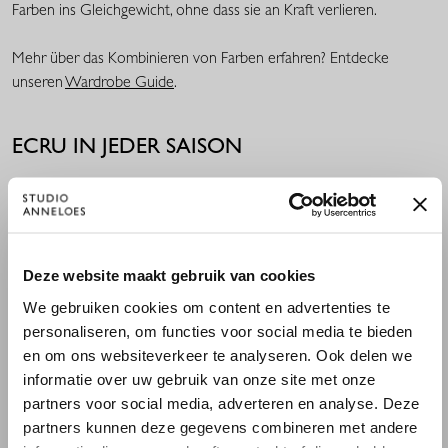
Farben ins Gleichgewicht, ohne dass sie an Kraft verlieren.
Mehr über das Kombinieren von Farben erfahren? Entdecke
unseren
Wardrobe Guide
.
ECRU IN JEDER SAISON
Die traditionellen Saisonregeln in der Mode verschwimmen immer
mehr: Weiß ist längst nicht mehr nur für den Sommer und Schwarz
nicht mehr nur für den Winter. Ecru ist eine Farbe, die das perfekt
zeigt. Dieser Ton funktioniert das ganze Jahr über: Im Frühling und
×
Deze website maakt gebruik van cookies
WILLKOMMEN BEI STUDIO
Sommer wirkt er leicht und luftig, während er im Herbst und
Winter deinen Looks eine elegante, warme Note verleiht.
We gebruiken cookies om content en advertenties te
ANNELOES
personaliseren, om functies voor social media te bieden
en om ons websiteverkeer te analyseren. Ook delen we
Es scheint, dass du uns von einem anderen Land aus
informatie over uw gebruik van onze site met onze
besuchst.
partners voor social media, adverteren en analyse. Deze
partners kunnen deze gegevens combineren met andere
Bist du am richtigen Ort?