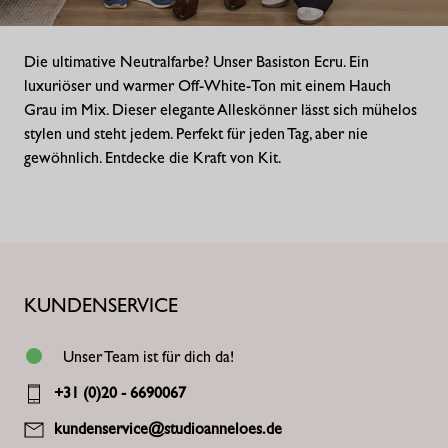
Die
ultimative
Neutralfarbe
?
Unser
Basiston
Ecru
.
Ein
luxuriöser
und
warmer Off-White-Ton
mit
einem
Hauch
Grau
im
Mix.
Dieser
elegante
Alleskönner
lässt
sich
mühelos
stylen
und
steht
jedem
.
Perfekt
für
jeden
Tag,
aber
nie
gewöhnlich
.
Entdecke
die Kraft
von
Kit.
KUNDENSERVICE
Unser Team ist für dich da!
+31 (0)20 - 6690067
kundenservice@studioanneloes.de