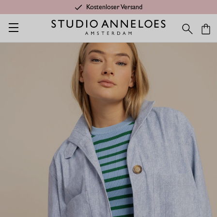
Kostenloser Versand
Startseite
Shop
Anlässe
Summer Styles
Ada denim jacke -