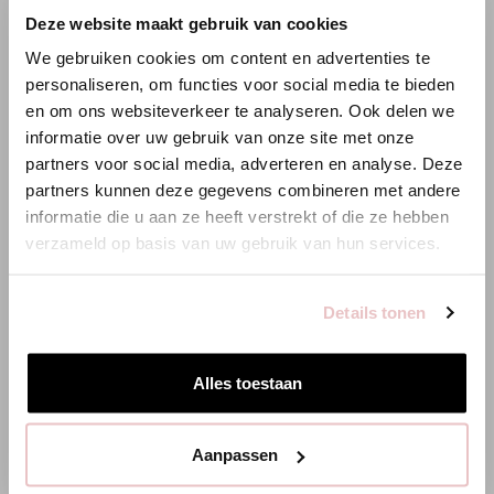
×
Deze website maakt gebruik van cookies
WILLKOMMEN BEI STUDIO
We gebruiken cookies om content en advertenties te
ANNELOES
personaliseren, om functies voor social media te bieden
en om ons websiteverkeer te analyseren. Ook delen we
Es scheint, dass du uns von einem anderen Land aus
informatie over uw gebruik van onze site met onze
besuchst.
partners voor social media, adverteren en analyse. Deze
partners kunnen deze gegevens combineren met andere
Bist du am richtigen Ort?
informatie die u aan ze heeft verstrekt of die ze hebben
verzameld op basis van uw gebruik van hun services.
Zur niederländischen Seite wechseln
Details tonen
Hier bleiben
Alles toestaan
Aanpassen
LEXIE DENIM HOSE - DENIM LIGHT - 13716
LOET DENIM 
159,95 €
199,95 €