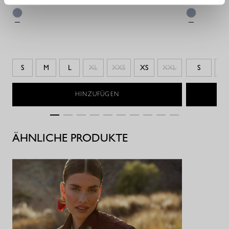
S
M
L
XL
XXS
XS
XXL
S
HINZUFÜGEN
ÄHNLICHE PRODUKTE