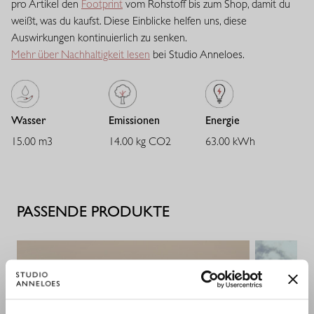
pro Artikel den
Footprint
vom Rohstoff bis zum Shop, damit du
an und bleibt besonders formstabil. Eine luxuriöse, feste
weißt, was du kaufst. Diese Einblicke helfen uns, diese
Qualität für eine gepflegte und selbstbewusste Ausstrahlung.
Auswirkungen kontinuierlich zu senken.
Mehr über Nachhaltigkeit lesen
bei Studio Anneloes.
Wasser
Emissionen
Energie
15.00 m3
14.00 kg CO2
63.00 kWh
PASSENDE PRODUKTE