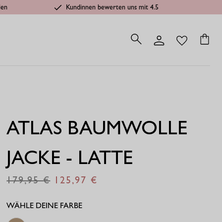
len
Kundinnen bewerten uns mit 4.5
ATLAS BAUMWOLLE
JACKE - LATTE
179,95
125,97
€
€
WÄHLE DEINE FARBE