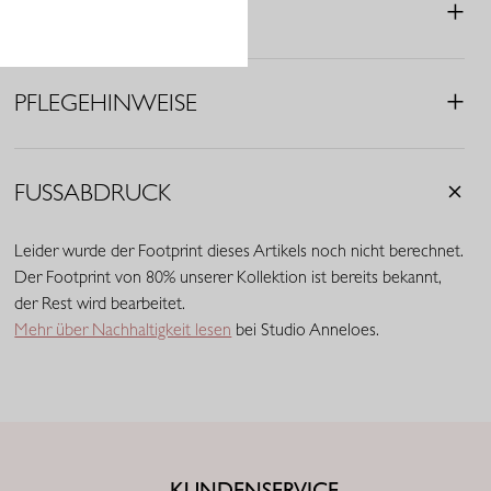
MERKMALE
• Flame Buttons
• Epauletten
• Falten
PFLEGEHINWEISE
• Material: Baumwollmix (97% Baumwolle, 3% Elasthan)
FUSSABDRUCK
Leider wurde der Footprint dieses Artikels noch nicht berechnet.
Der Footprint von 80% unserer Kollektion ist bereits bekannt,
der Rest wird bearbeitet.
Mehr über Nachhaltigkeit lesen
bei Studio Anneloes.
KUNDENSERVICE