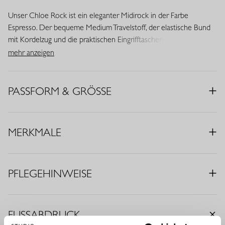
Unser Chloe Rock ist ein eleganter Midirock in der Farbe
Espresso. Der bequeme Medium Travelstoff, der elastische Bund
mit Kordelzug und die praktischen Eingrifftaschen machen dieses
Modell ideal für jeden Tag. Eine vielseitige Basic, die Stil und
mehr anzeigen
Komfort mühelos vereint.
• Farbe: Espresso
PASSFORM & GRÖSSE
• Midi Fit
• Kordelzug
• Midi-Länge
MERKMALE
• Eingrifftaschen
• Elastischer Bund
• Hergestellt aus Medium Travelstoff (75% Polyamid, 25%
PFLEGEHINWEISE
Elasthan)
Travelstoff ist ein komfortabler, pflegeleichter Stretchstoff, der
kaum knittert und lange schön bleibt. Travelstoff Medium hat eine
FUSSABDRUCK
raffinierte mittlere Stoffdicke und bietet eine ausgewogene