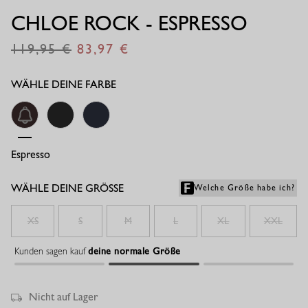
CHLOE ROCK - ESPRESSO
119,95
83,97
€
€
WÄHLE DEINE FARBE
Espresso
Schwarz
Dunkelblau
WÄHLE DEINE GRÖSSE
Welche Größe habe ich?
XS
S
M
L
XL
XXL
Kunden sagen kauf
deine normale Größe
Nicht auf Lager