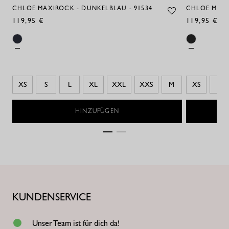
CHLOE MAXIROCK - DUNKELBLAU - 91534
CHLOE MAXI
119,95 €
119,95 €
XS
S
L
XL
XXL
XXS
M
XS
S
HINZUFÜGEN
KUNDENSERVICE
Unser Team ist für dich da!