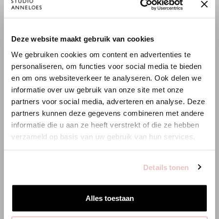
Balance zwischen Stabilität und Geschmeidigkeit. Der Stoff trägt
Bei Studio Anneloes steht Transparenz im Mittelpunkt. Wir teilen
sich angenehm, verleiht ausreichend Body und behält zuverlässig
pro Artikel den
Footprint
vom Rohstoff bis zum Shop, damit du
seine Passform. Eine vielseitige Qualität mit eleganter
×
Deze website maakt gebruik van cookies
weißt, was du kaufst. Diese Einblicke helfen uns, diese
WILLKOMMEN BEI STUDIO
Ausstrahlung.
Auswirkungen kontinuierlich zu senken.
We gebruiken cookies om content en advertenties te
ANNELOES
Mehr über Nachhaltigkeit lesen
bei Studio Anneloes.
personaliseren, om functies voor social media te bieden
en om ons websiteverkeer te analyseren. Ook delen we
Es scheint, dass du uns von einem anderen Land aus
informatie over uw gebruik van onze site met onze
besuchst.
partners voor social media, adverteren en analyse. Deze
Wasser
Emissionen
Energie
partners kunnen deze gegevens combineren met andere
Bist du am richtigen Ort?
4.87 m3
4.55 kg CO2
21.04 kWh
informatie die u aan ze heeft verstrekt of die ze hebben
verzameld op basis van uw gebruik van hun services.
Zur niederländischen Seite wechseln
Details tonen
ÄHNLICHE PRODUKTE
Hier bleiben
Alles toestaan