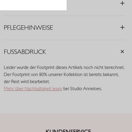
MERKMALE
• Farbe: Light Sage Green, Dark Sage Green, Kit, Black
• Print: Circle
• Passform: Regular Fit
• Ausgestellte 3/4-Ärmel
PFLEGEHINWEISE
• V-Ausschnitt
• Vorne kürzer als hinten
• Aus Viskose (EcoVero)-Mix (51% Viskose (EcoVero), 49%
FUSSABDRUCK
Viskose)
Leider wurde der Footprint dieses Artikels noch nicht berechnet.
Der Footprint von 80% unserer Kollektion ist bereits bekannt,
der Rest wird bearbeitet.
Mehr über Nachhaltigkeit lesen
bei Studio Anneloes.
KUNDENSERVICE