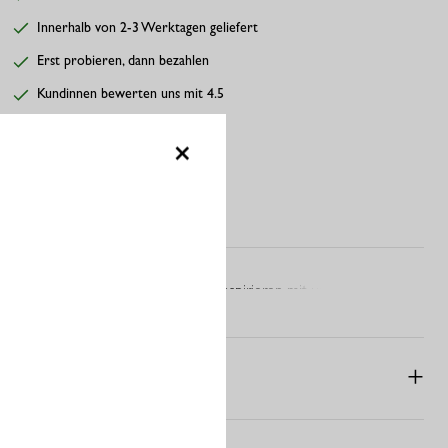
Innerhalb von 2-3 Werktagen geliefert
Erst probieren, dann bezahlen
Kundinnen bewerten uns mit 4.5
×
BESCHREIBUNG
Lass dich von grafischer Eleganz inspirieren mit unserer Dita
mehr anzeigen
Circle Top. Dieses luftige Modell in frischen Grüntönen und
sanften Neutralfarben kombiniert ein auffälliges Muster mit einer
entspannten Passform. Durch die ausgestellten Ärmel, den
PASSFORM & GRÖSSE
verspielten V-Ausschnitt und das fließende Silhouette ist sie ideal
für einen modernen, femininen Look.