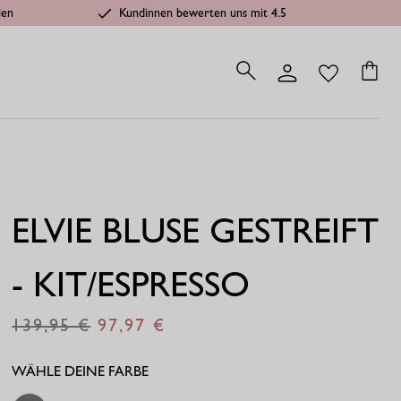
len
Kundinnen bewerten uns mit 4.5
ELVIE BLUSE GESTREIFT
- KIT/ESPRESSO
139,95
97,97
€
€
WÄHLE DEINE FARBE