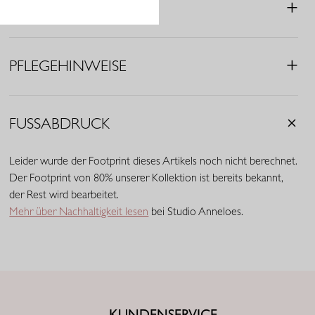
MERKMALE
• Wickeloptik mit v-Ausschnitt und Kragen
• Lange Ärmel mit Manschetten
• Elastischer Bund am Saum
PFLEGEHINWEISE
• Hergestellt aus Medium Travelstoff (75% Polyamid, 25%
Elasthan)
Travelstoff
ist
ein
komfortabler
,
pflegeleichter
Stretchstoff
,
FUSSABDRUCK
der
kaum
knittert
und
lange
schön
bleibt
.
Travelstoff
Medium
hat
eine
raffinierte
mittlere
Stoffdicke
und
bietet
eine
ausgewogene
Leider wurde der Footprint dieses Artikels noch nicht berechnet.
Der
Stoff
trägt
sich
angenehm
,
verleiht
ausreichend
Body
und
behält
Der Footprint von 80% unserer Kollektion ist bereits bekannt,
der Rest wird bearbeitet.
Mehr über Nachhaltigkeit lesen
bei Studio Anneloes.
KUNDENSERVICE