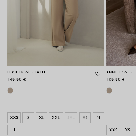
LEXIE HOSE - LATTE
ANNE HOSE - 
149,95 €
139,95 €
XXS
S
XL
XXL
3XL
XS
M
L
XXS
XS