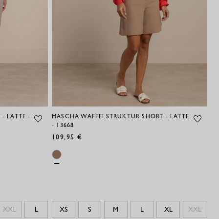
- LATTE -
MASCHA WAFFELSTRUKTUR SHORT - LATTE
BI
- 13668
13
109,95 €
XXL
L
XS
S
M
L
XL
XXL