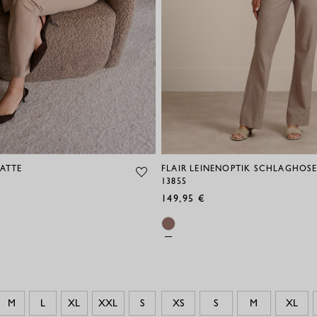
LATTE
FLAIR LEINENOPTIK SCHLAGHOSE 
13855
149,95 €
M
L
XL
XXL
S
XS
S
M
XL