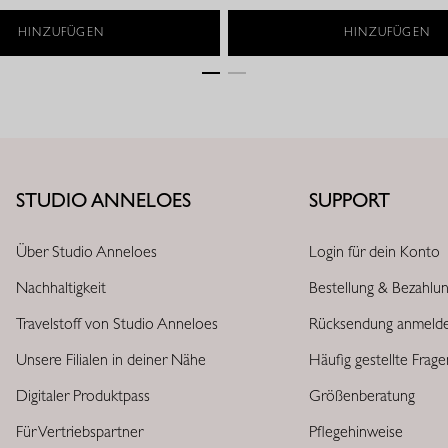
HINZUFÜGEN
HINZUFÜGEN
STUDIO ANNELOES
SUPPORT
Über Studio Anneloes
Login für dein Konto
Nachhaltigkeit
Bestellung & Bezahlu
Travelstoff von Studio Anneloes
Rücksendung anmeld
Unsere Filialen in deiner Nähe
Häufig gestellte Frag
Digitaler Produktpass
Größenberatung
Für Vertriebspartner
Pflegehinweise