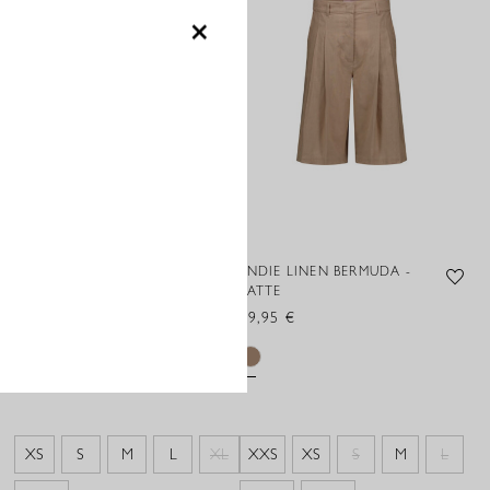
×
ABIGAIL STRIPE TROUSERS -
ENDIE LINEN BERMUDA -
LATTE/ORCHID ORANGE
LATTE
139,95 €
99,95 €
XS
S
M
L
XL
XXS
XS
S
M
L