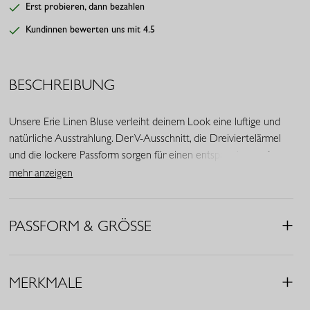
Erst probieren, dann bezahlen
Kundinnen bewerten uns mit 4.5
BESCHREIBUNG
Unsere Erie Linen Bluse verleiht deinem Look eine luftige und
natürliche Ausstrahlung. Der V-Ausschnitt, die Dreiviertelärmel
und die lockere Passform sorgen für einen entspannten und
femininen Look. In der Farbe Latte wirkt die Bluse weich und
mehr anzeigen
stilvoll.
• Farbe: Latte
PASSFORM & GRÖSSE
• Regular Fit
• Tunnelzug
• V-Ausschnitt
MERKMALE
• Brusttaschen
• Dreiviertelärmel