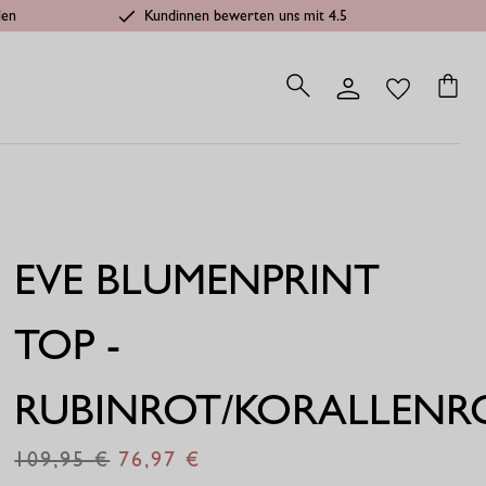
len
Kundinnen bewerten uns mit 4.5
EVE BLUMENPRINT
TOP -
RUBINROT/KORALLENR
109,95
76,97
€
€