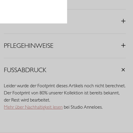
• Farbe: Rubinrott/Korallenrot
• Muster: Blumenprint
• Oversized Fit
MERKMALE
• V-Ausschnitt
• Dreiviertelärmel
• Material: 85% Viskose (LENZING™ ECOVERO™), 15%
PFLEGEHINWEISE
Polyamid
• EU Ecolabel zertifiziert: geringere Umweltbelastung
• Bis zu 50% weniger Wasserverbrauch und CO₂-Ausstoß als
herkömmliche Viskose
FUSSABDRUCK
Leider wurde der Footprint dieses Artikels noch nicht berechnet.
Der Footprint von 80% unserer Kollektion ist bereits bekannt,
der Rest wird bearbeitet.
Mehr über Nachhaltigkeit lesen
bei Studio Anneloes.